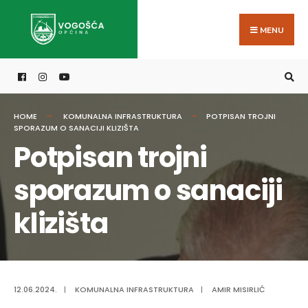
Search
Skip
for:
to
MENU
content
HOME
KOMUNALNA INFRASTRUKTURA
POTPISAN TROJNI
SPORAZUM O SANACIJI KLIZIŠTA
Potpisan trojni
sporazum o sanaciji
klizišta
12.06.2024.
|
KOMUNALNA INFRASTRUKTURA
|
AMIR MISIRLIĆ