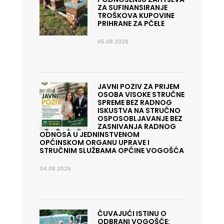
ZA SUFINANSIRANJE
TROŠKOVA KUPOVINE
PRIHRANE ZA PČELE
05.08.2026.
JAVNI POZIV ZA PRIJEM
OSOBA VISOKE STRUČNE
SPREME BEZ RADNOG
ISKUSTVA NA STRUČNO
OSPOSOBLJAVANJE BEZ
ZASNIVANJA RADNOG
ODNOSA U JEDNINSTVENOM
OPĆINSKOM ORGANU UPRAVE I
STRUČNIM SLUŽBAMA OPĆINE VOGOŠĆA
04.08.2026.
ČUVAJUĆI ISTINU O
ODBRANI VOGOŠĆE: