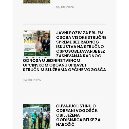
05.08.2026.
JAVNI POZIV ZA PRIJEM
OSOBA VISOKE STRUČNE
SPREME BEZ RADNOG
ISKUSTVA NA STRUČNO
OSPOSOBLJAVANJE BEZ
ZASNIVANJA RADNOG
ODNOSA U JEDNINSTVENOM
OPĆINSKOM ORGANU UPRAVE I
STRUČNIM SLUŽBAMA OPĆINE VOGOŠĆA
04.08.2026.
ČUVAJUĆI ISTINU O
ODBRANI VOGOŠĆE:
OBILJEŽENA
GODIŠNJICA BITKE ZA
NABOŽIĆ