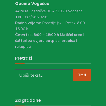
Općina Vogošća
Adresa:
Jošanička 80 • 71320 Vogošća
Tel:
033/586-456
Radno vrijeme
Ponedjeljak – Petak, 8:00 –
16:00 h
Četvrtak, 8:00 – 18:00 h Matični ured i
šalteri za ovjeru potpisa, prepisa i
rukopisa
Pretraži
Search
Traži
for:
Za građane