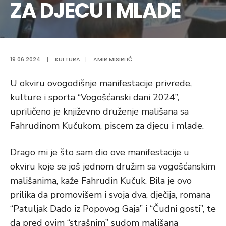
ZA DJECU I MLADE
19.06.2024.
|
KULTURA
|
AMIR MISIRLIĆ
U okviru ovogodišnje manifestacije privrede,
kulture i sporta “Vogošćanski dani 2024”,
upriličeno je književno druženje mališana sa
Fahrudinom Kučukom, piscem za djecu i mlade.
Drago mi je što sam dio ove manifestacije u
okviru koje se još jednom družim sa vogošćanskim
mališanima, kaže Fahrudin Kučuk. Bila je ovo
prilika da promovišem i svoja dva, dječija, romana
“Patuljak Dado iz Popovog Gaja” i “Čudni gosti”, te
da pred ovim “strašnim” sudom mališana