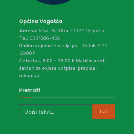
Općina Vogošća
Adresa:
Jošanička 80 • 71320 Vogošća
Tel:
033/586-456
Radno vrijeme
Ponedjeljak – Petak, 8:00 –
16:00 h
Četvrtak, 8:00 – 18:00 h Matični ured i
šalteri za ovjeru potpisa, prepisa i
rukopisa
Pretraži
Search
Traži
for: