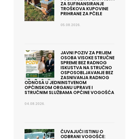
ZA SUFINANSIRANJE
TROŠKOVA KUPOVINE
PRIHRANE ZA PČELE
05.08.2026.
JAVNI POZIV ZA PRIJEM
OSOBA VISOKE STRUČNE
SPREME BEZ RADNOG
ISKUSTVA NA STRUČNO
OSPOSOBLJAVANJE BEZ
ZASNIVANJA RADNOG
ODNOSA U JEDNINSTVENOM
OPĆINSKOM ORGANU UPRAVE I
STRUČNIM SLUŽBAMA OPĆINE VOGOŠĆA
04.08.2026.
ČUVAJUĆI ISTINU O
ODBRANI VOGOŠĆE: