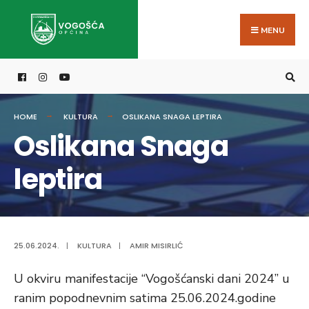
Search
Skip
for:
to
MENU
content
HOME
KULTURA
OSLIKANA SNAGA LEPTIRA
Oslikana Snaga
leptira
25.06.2024.
|
KULTURA
|
AMIR MISIRLIĆ
U okviru manifestacije “Vogošćanski dani 2024” u
ranim popodnevnim satima 25.06.2024.godine