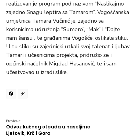
realizovan je program pod nazivom “Naslikajmo
zajedno Snagu leptira sa Tamarom”. Vogošćanska
umjetnica Tamara Vučinić je, zajedno sa
korisnicima udruženja “Sumero”, “Mak” i “Dajte
nam šansu”, te građanima Vogošće, oslikala sliku.
U tu sliku su zajednički utkali svoj talenat i ljubav.
Tamari i učesnicima projekta, pridružio se i
općinski načelnik Migdad Hasanović, te i sam
učestvovao u izradi slike.
Facebook
Copy
Link
Previous:
Odvoz kućnog otpada u naseljima
Ljetovik, Krč i Gora