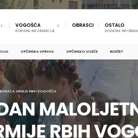
VOGOŠĆA
OBRASCI
OSTALO
KORISNE INFORMACIJE
DODATNE INFORMA
PCIJU
OPĆINSKA UPRAVA
OPĆINSKO VIJEĆE
BUDŽET
H BORACA ARMIJE RBIH VOGOŠĆA
 DAN MALOLJET
MIJE RBIH VO