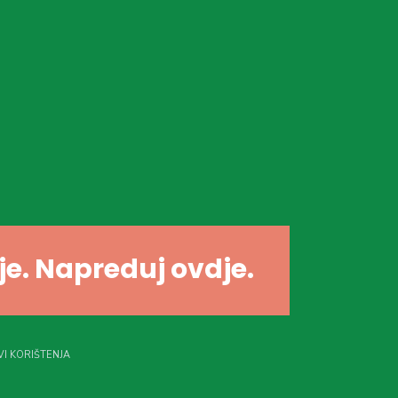
dje. Napreduj ovdje.
I KORIŠTENJA