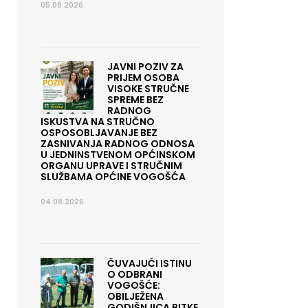
05.08.2026.
JAVNI POZIV ZA
PRIJEM OSOBA
VISOKE STRUČNE
SPREME BEZ
RADNOG
ISKUSTVA NA STRUČNO
OSPOSOBLJAVANJE BEZ
ZASNIVANJA RADNOG ODNOSA
U JEDNINSTVENOM OPĆINSKOM
ORGANU UPRAVE I STRUČNIM
SLUŽBAMA OPĆINE VOGOŠĆA
04.08.2026.
ČUVAJUĆI ISTINU
O ODBRANI
VOGOŠĆE:
OBILJEŽENA
GODIŠNJICA BITKE