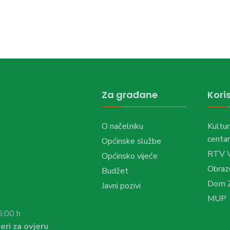
Za građane
Koris
O načelniku
Kultur
centar
Općinske službe
RTV 
Općinsko vijeće
Obraz
Budžet
Dom Z
Javni pozivi
MUP
6:00 h
eri za ovjeru