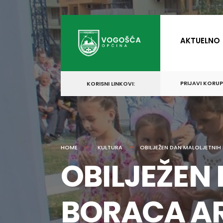
for:
Skip
to
AKTUELNO
content
PRIJAVI KORU
KORISNI LINKOVI:
HOME
KULTURA
OBILJEŽEN DAN MALOLJETNI
OBILJEŽEN
BORACA AR