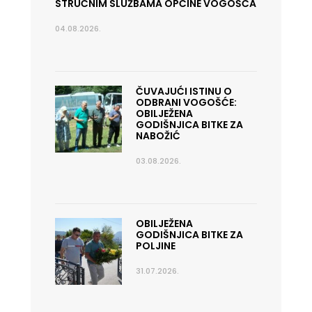
STRUČNIM SLUŽBAMA OPĆINE VOGOŠĆA
04.08.2026.
ČUVAJUĆI ISTINU O
ODBRANI VOGOŠĆE:
OBILJEŽENA
GODIŠNJICA BITKE ZA
NABOŽIĆ
03.08.2026.
OBILJEŽENA
GODIŠNJICA BITKE ZA
POLJINE
31.07.2026.