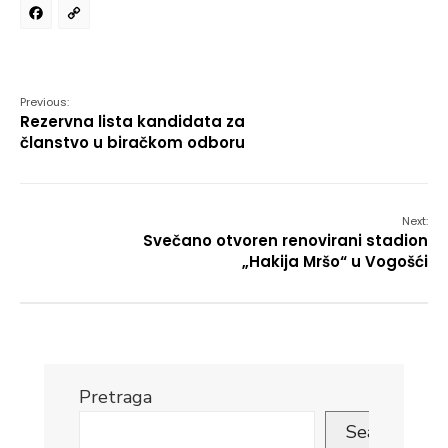
Facebook
Copy
Link
Previous:
Rezervna lista kandidata za
članstvo u biračkom odboru
Next:
Svečano otvoren renovirani stadion
„Hakija Mršo“ u Vogošći
Pretraga
Search