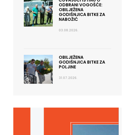
ČUVAJUĆI ISTINU O
ODBRANI VOGOŠĆE:
OBILJEŽENA
GODIŠNJICA BITKE ZA
NABOŽIĆ
03.08.2026.
OBILJEŽENA
GODIŠNJICA BITKE ZA
POLJINE
31.07.2026.