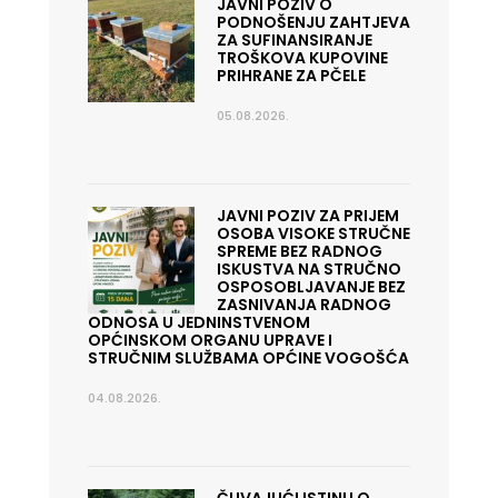
JAVNI POZIV O
PODNOŠENJU ZAHTJEVA
ZA SUFINANSIRANJE
TROŠKOVA KUPOVINE
PRIHRANE ZA PČELE
05.08.2026.
JAVNI POZIV ZA PRIJEM
OSOBA VISOKE STRUČNE
SPREME BEZ RADNOG
ISKUSTVA NA STRUČNO
OSPOSOBLJAVANJE BEZ
ZASNIVANJA RADNOG
ODNOSA U JEDNINSTVENOM
OPĆINSKOM ORGANU UPRAVE I
STRUČNIM SLUŽBAMA OPĆINE VOGOŠĆA
04.08.2026.