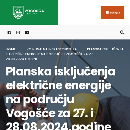
Search
Skip
for:
to
MENU
content
HOME
KOMUNALNA INFRASTRUKTURA
PLANSKA ISKLJUČENJA
ELEKTRIČNE ENERGIJE NA PODRUČJU VOGOŠĆE ZA 27. I
28.08.2024.GODINE
Planska isključenja
električne energije
na području
Vogošće za 27. i
28.08.2024.godine