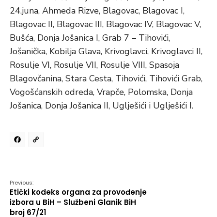
24.juna, Ahmeda Rizve, Blagovac, Blagovac I,
Blagovac II, Blagovac III, Blagovac IV, Blagovac V,
Bušća, Donja Jošanica I, Grab 7 – Tihovići,
Jošanička, Kobilja Glava, Krivoglavci, Krivoglavci II,
Rosulje VI, Rosulje VII, Rosulje VIII, Spasoja
Blagovčanina, Stara Cesta, Tihovići, Tihovići Grab,
Vogošćanskih odreda, Vrapče, Polomska, Donja
Jošanica, Donja Jošanica II, Uglješići i Uglješići I.
Facebook
Copy
Link
Previous:
Etički kodeks organa za provođenje
izbora u BiH – Službeni Glanik BiH
broj 67/21