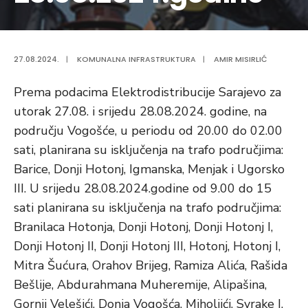
27.08.2024.
|
KOMUNALNA INFRASTRUKTURA
|
AMIR MISIRLIĆ
Prema podacima Elektrodistribucije Sarajevo za
utorak 27.08. i srijedu 28.08.2024. godine, na
području Vogošće, u periodu od 20.00 do 02.00
sati, planirana su isključenja na trafo područjima:
Barice, Donji Hotonj, Igmanska, Menjak i Ugorsko
III. U srijedu 28.08.2024.godine od 9.00 do 15
sati planirana su isključenja na trafo područjima:
Branilaca Hotonja, Donji Hotonj, Donji Hotonj I,
Donji Hotonj II, Donji Hotonj III, Hotonj, Hotonj I,
Mitra Šućura, Orahov Brijeg, Ramiza Alića, Rašida
Bešlije, Abdurahmana Muheremije, Alipašina,
Gornji Velešići, Donja Vogošća, Miholjići, Svrake I,