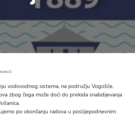
ISIRLIĆ
anju vodovodnog sistema, na području Vogošće,
rova zbog čega može doći do prekida snabdijevanja
ošanica.
kujemo po okončanju radova u poslijepodnevnim