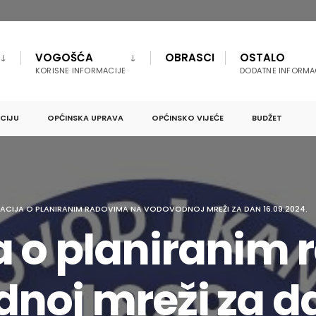
VOGOŠĆA
OBRASCI
OSTALO
KORISNE INFORMACIJE
DODATNE INFORMA
PCIJU
OPĆINSKA UPRAVA
OPĆINSKO VIJEĆE
BUDŽET
ACIJA O PLANIRANIM RADOVIMA NA VODOVODNOJ MREŽI ZA DAN 16.09.2024.
a o planiranim
noj mreži za d