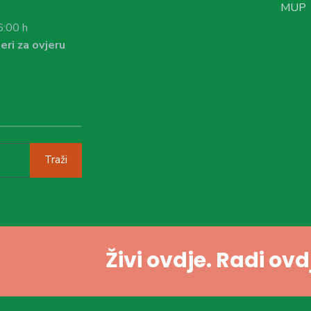
MUP
6:00 h
eri za ovjeru
Traži
Živi ovdje. Radi ov