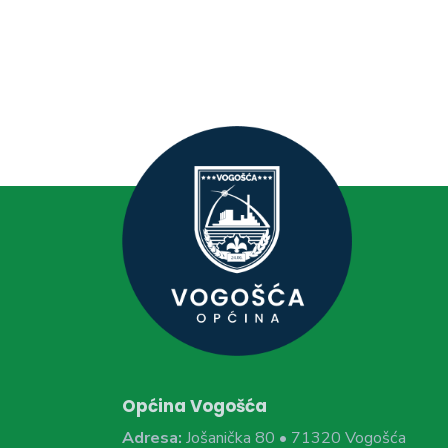
Općina Vogošća
Adresa:
Jošanička 80 • 71320 Vogošća