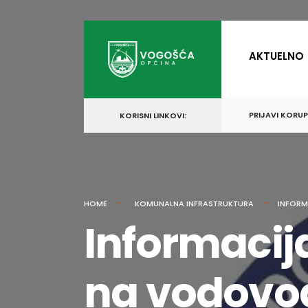
for:
Skip
to
AKTUELNO
content
PRIJAVI KORU
KORISNI LINKOVI:
HOME
KOMUNALNA INFRASTRUKTURA
INFORM
Informacij
na vodovod