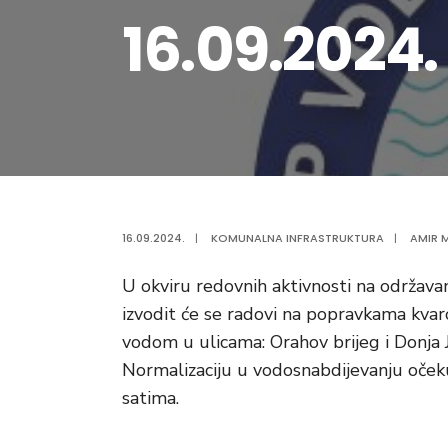
16.09.2024.
16.09.2024.
|
KOMUNALNA INFRASTRUKTURA
|
AMIR M
U okviru redovnih aktivnosti na održav
izvodit će se radovi na popravkama kva
vodom u ulicama: Orahov brijeg i Donja J
Normalizaciju u vodosnabdijevanju oče
satima.