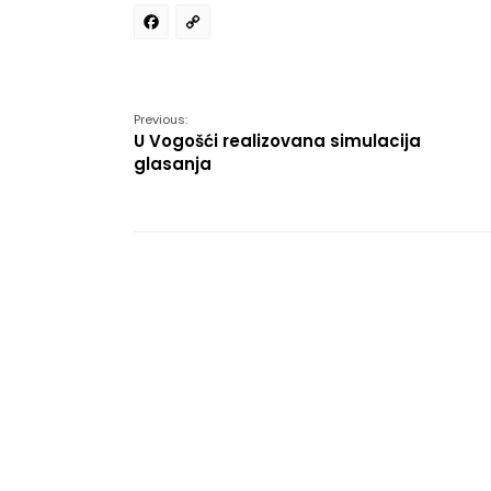
Facebook
Copy
Link
Previous:
U Vogošći realizovana simulacija
glasanja