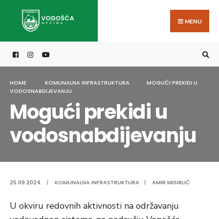
Search
Skip
for:
to
MENU
content
HOME
KOMUNALNA INFRASTRUKTURA
MOGUĆI PREKIDI U
VODOSNABDIJEVANJU
Mogući prekidi u
vodosnabdijevanju
25.09.2024.
|
KOMUNALNA INFRASTRUKTURA
|
AMIR MISIRLIĆ
U okviru redovnih aktivnosti na održavanju