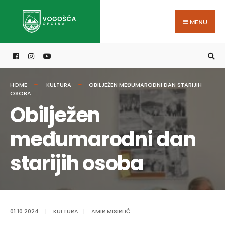
Search
Skip
for:
to
MENU
content
HOME
KULTURA
OBILJEŽEN MEĐUMARODNI DAN STARIJIH
OSOBA
Obilježen
međumarodni dan
starijih osoba
01.10.2024.
|
KULTURA
|
AMIR MISIRLIĆ