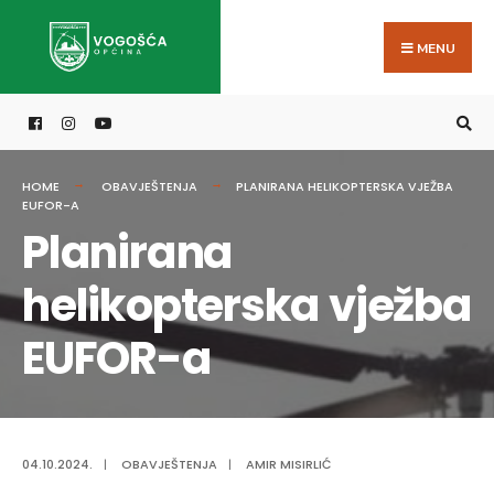
Search
Skip
for:
to
MENU
content
HOME
OBAVJEŠTENJA
PLANIRANA HELIKOPTERSKA VJEŽBA
EUFOR-A
Planirana
helikopterska vježba
EUFOR-a
04.10.2024.
|
OBAVJEŠTENJA
|
AMIR MISIRLIĆ