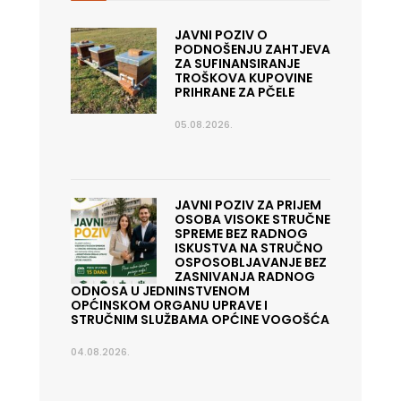
JAVNI POZIV O
PODNOŠENJU ZAHTJEVA
ZA SUFINANSIRANJE
TROŠKOVA KUPOVINE
PRIHRANE ZA PČELE
05.08.2026.
JAVNI POZIV ZA PRIJEM
OSOBA VISOKE STRUČNE
SPREME BEZ RADNOG
ISKUSTVA NA STRUČNO
OSPOSOBLJAVANJE BEZ
ZASNIVANJA RADNOG
ODNOSA U JEDNINSTVENOM
OPĆINSKOM ORGANU UPRAVE I
STRUČNIM SLUŽBAMA OPĆINE VOGOŠĆA
04.08.2026.