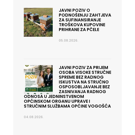
JAVNI POZIV O
PODNOŠENJU ZAHTJEVA
ZA SUFINANSIRANJE
TROŠKOVA KUPOVINE
PRIHRANE ZA PČELE
05.08.2026.
JAVNI POZIV ZA PRIJEM
OSOBA VISOKE STRUČNE
SPREME BEZ RADNOG
ISKUSTVA NA STRUČNO
OSPOSOBLJAVANJE BEZ
ZASNIVANJA RADNOG
ODNOSA U JEDNINSTVENOM
OPĆINSKOM ORGANU UPRAVE I
STRUČNIM SLUŽBAMA OPĆINE VOGOŠĆA
04.08.2026.