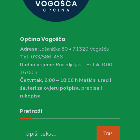
Općina Vogošća
Adresa:
Jošanička 80 • 71320 Vogošća
Tel:
033/586-456
Radno vrijeme
Ponedjeljak – Petak, 8:00 –
16:00 h
Četvrtak, 8:00 – 18:00 h Matični ured i
šalteri za ovjeru potpisa, prepisa i
rukopisa
Pretraži
Search
Traži
for: