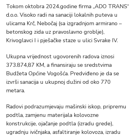
Tokom oktobra 2024.godine firma „ADO TRANS“
d.o.o. Visoko radi na sanaciji lokalnih puteva u
ulicama Krč, Nebočaj (sa izgradnjom armirano –
betonskog zida uz pravoslavno groblje),
Krivoglavci I i pješačke staze u ulici Svrake IV.
Ukupna vrijednost ugovorenih radova iznosi
373.874,87 KM, a finansiraju se sredstvima
Budžeta Općine Vogošća. Predviđeno je da se
izvrši sanacija u ukupnoj dužini od oko 770
metara.
Radovi podrazumjevaju mašinski iskop, pripremu
podtla, zamjenu materijala kolovozne
konstrukcije, ojačanje podtla (izradu grede),
ugradnju ivičnjaka, asfaltiranje kolovoza, izradu