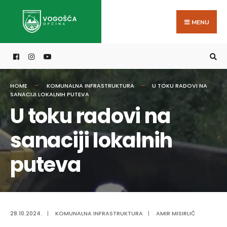
Search
Skip
for:
to
MENU
content
HOME
KOMUNALNA INFRASTRUKTURA
U TOKU RADOVI NA
SANACIJI LOKALNIH PUTEVA
U toku radovi na
sanaciji lokalnih
puteva
28.10.2024.
|
KOMUNALNA INFRASTRUKTURA
|
AMIR MISIRLIĆ