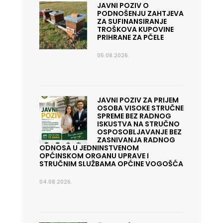
JAVNI POZIV O
PODNOŠENJU ZAHTJEVA
ZA SUFINANSIRANJE
TROŠKOVA KUPOVINE
PRIHRANE ZA PČELE
05.08.2026.
JAVNI POZIV ZA PRIJEM
OSOBA VISOKE STRUČNE
SPREME BEZ RADNOG
ISKUSTVA NA STRUČNO
OSPOSOBLJAVANJE BEZ
ZASNIVANJA RADNOG
ODNOSA U JEDNINSTVENOM
OPĆINSKOM ORGANU UPRAVE I
STRUČNIM SLUŽBAMA OPĆINE VOGOŠĆA
04.08.2026.