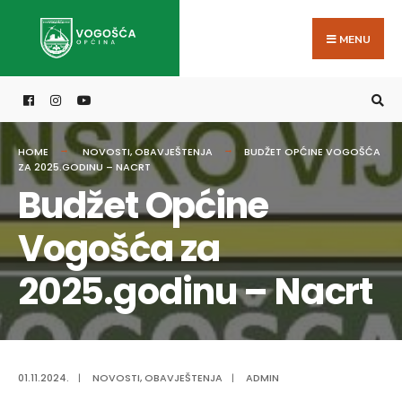
Search
Skip
for:
to
MENU
content
HOME
NOVOSTI
,
OBAVJEŠTENJA
BUDŽET OPĆINE VOGOŠĆA
ZA 2025.GODINU – NACRT
Budžet Općine
Vogošća za
2025.godinu – Nacrt
01.11.2024.
|
NOVOSTI
,
OBAVJEŠTENJA
|
ADMIN