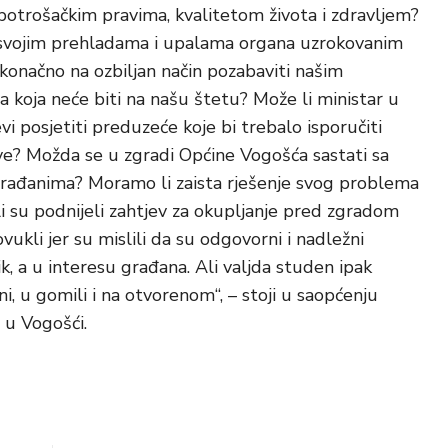
 potrošačkim pravima, kvalitetom života i zdravljem?
 svojim prehladama i upalama organa uzrokovanim
konačno na ozbiljan način pozabaviti našim
 koja neće biti na našu štetu? Može li ministar u
evi posjetiti preduzeće koje bi trebalo isporučiti
e? Možda se u zgradi Općine Vogošća sastati sa
građanima? Moramo li zaista rješenje svog problema
ili su podnijeli zahtjev za okupljanje pred zgradom
ukli jer su mislili da su odgovorni i nadležni
ezik, a u interesu građana. Ali valjda studen ipak
, u gomili i na otvorenom“, – stoji u saopćenju
e u Vogošći.