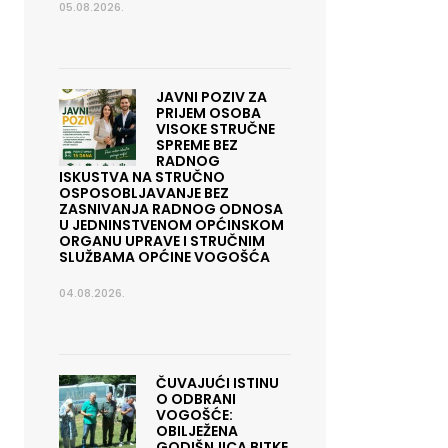
05.08.2026.
JAVNI POZIV ZA
PRIJEM OSOBA
VISOKE STRUČNE
SPREME BEZ
RADNOG
ISKUSTVA NA STRUČNO
OSPOSOBLJAVANJE BEZ
ZASNIVANJA RADNOG ODNOSA
U JEDNINSTVENOM OPĆINSKOM
ORGANU UPRAVE I STRUČNIM
SLUŽBAMA OPĆINE VOGOŠĆA
04.08.2026.
ČUVAJUĆI ISTINU
O ODBRANI
VOGOŠĆE:
OBILJEŽENA
GODIŠNJICA BITKE