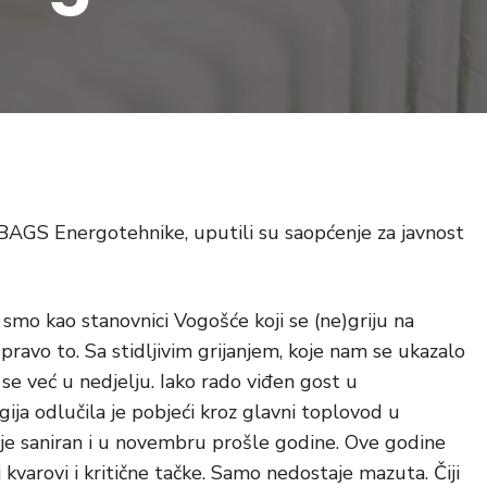
e BAGS Energotehnike, uputili su saopćenje za javnost
 smo kao stanovnici Vogošće koji se (ne)griju na
 upravo to. Sa stidljivim grijanjem, koje nam se ukazalo
 se već u nedjelju. Iako rado viđen gost u
ja odlučila je pobjeći kroz glavni toplovod u
ar je saniran i u novembru prošle godine. Ove godine
 kvarovi i kritične tačke. Samo nedostaje mazuta. Čiji