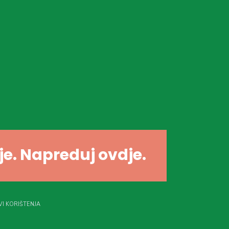
dje. Napreduj ovdje.
I KORIŠTENJA