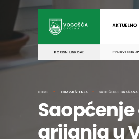
for:
Skip
to
AKTUELNO
content
PRIJAVI KORU
KORISNI LINKOVI:
HOME
OBAVJEŠTENJA
SAOPĆENJE GRAĐANA K
Saopćenje 
grijanja u 