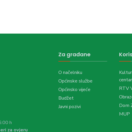
Za građane
Koris
O načelniku
Kultur
centar
Općinske službe
RTV 
Općinsko vijeće
Obraz
Budžet
Dom Z
Javni pozivi
MUP
6:00 h
eri za ovjeru