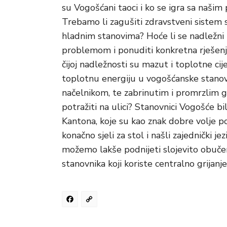
su Vogošćani taoci i ko se igra sa našim
Trebamo li zagušiti zdravstveni sistem
hladnim stanovima? Hoće li se nadležni 
problemom i ponuditi konkretna rješenja
čijoj nadležnosti su mazut i toplotne cij
toplotnu energiju u vogošćanske stanov
načelnikom, te zabrinutim i promrzlim 
potražiti na ulici? Stanovnici Vogošće b
Kantona, koje su kao znak dobre volje pov
konačno sjeli za stol i našli zajednički j
možemo lakše podnijeti slojevito obučeni
stanovnika koji koriste centralno grijanj
Facebook
Copy
Link