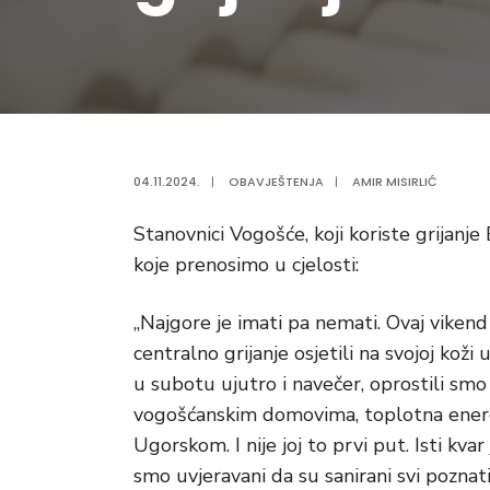
04.11.2024.
|
OBAVJEŠTENJA
|
AMIR MISIRLIĆ
Stanovnici Vogošće, koji koriste grijanj
koje prenosimo u cjelosti:
„Najgore je imati pa nemati. Ovaj vikend
centralno grijanje osjetili na svojoj koži
u subotu ujutro i navečer, oprostili smo
vogošćanskim domovima, toplotna energi
Ugorskom. I nije joj to prvi put. Isti kv
smo uvjeravani da su sanirani svi poznati