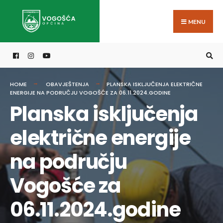
Search
Skip
for:
to
MENU
content
HOME
OBAVJEŠTENJA
PLANSKA ISKLJUČENJA ELEKTRIČNE
ENERGIJE NA PODRUČJU VOGOŠĆE ZA 06.11.2024.GODINE
Planska isključenja
električne energije
na području
Vogošće za
06.11.2024.godine