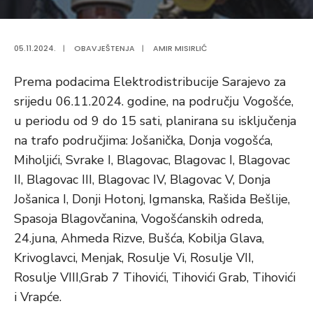
05.11.2024.
|
OBAVJEŠTENJA
|
AMIR MISIRLIĆ
Prema podacima Elektrodistribucije Sarajevo za
srijedu 06.11.2024. godine, na području Vogošće,
u periodu od 9 do 15 sati, planirana su isključenja
na trafo područjima: Jošanička, Donja vogošća,
Miholjići, Svrake I, Blagovac, Blagovac I, Blagovac
II, Blagovac III, Blagovac IV, Blagovac V, Donja
Jošanica I, Donji Hotonj, Igmanska, Rašida Bešlije,
Spasoja Blagovčanina, Vogošćanskih odreda,
24.juna, Ahmeda Rizve, Bušća, Kobilja Glava,
Krivoglavci, Menjak, Rosulje Vi, Rosulje VII,
Rosulje VIII,Grab 7 Tihovići, Tihovići Grab, Tihovići
i Vrapće.