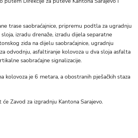
vo putem Direkcije za puteve Kantona Sarajevo i
ne trase saobraćajnice, pripremu podtla za ugradnju
loja, izradu drenaže, izradu dijela separatne
tonskog zida na dijelu saobraćajnice, ugradnju
 za odvodnju, asfaltiranje kolovoza u dva sloja asfalta
rtikalne saobraćajne signalizacije.
na kolovoza je 6 metara, a obostranih pješačkih staza
 će Zavod za izgradnju Kantona Sarajevo.