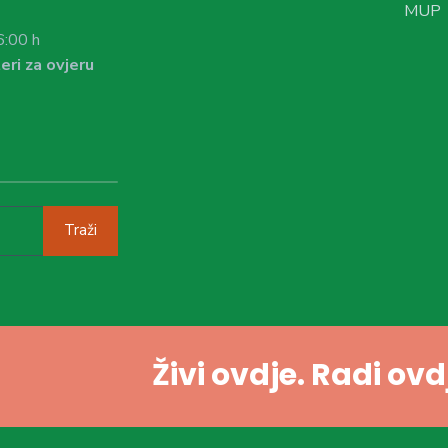
MUP
6:00 h
eri za ovjeru
Traži
Živi ovdje. Radi ov