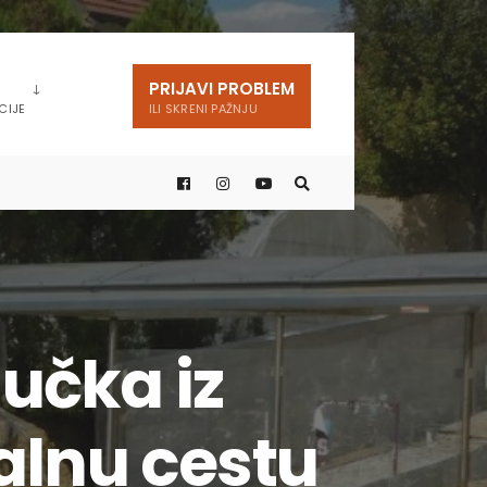
PRIJAVI PROBLEM
CIJE
ILI SKRENI PAŽNJU
jučka iz
alnu cestu