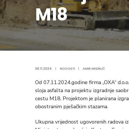
M18
08.11.2024.
|
NOVOSTI
|
AMIR MISIRLIĆ
Od 07.11.2024.godine firma „OXA“ d.o.o.
sloja asfalta na projektu izgradnje saob
cestu M18. Projektom je planirana izgrad
obostranim pješačkim stazama.
Ukupna vrijednost ugovorenih radova iz