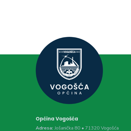
Općina Vogošća
Adresa:
Jošanička 80 • 71320 Vogošća