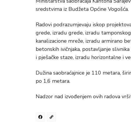
Ministarstva saobraćaja Kantona Saraje
sredstvima iz Budžeta Općine Vogošća.
Radovi podrazumjevaju iskop projektova
grede, izradu grede, izradu tamponskog s
kanalizacione mreže, izradu armirano be
betonskih ivičnjaka, postavljanje slivnika
i pješačke staze, izradu horizontalne i ve
Dužina saobraćajnice je 110 metara, širi
po 1,6 metara.
Nadzor nad izvođenjem ovih radova vršit
Facebook
Copy
Link