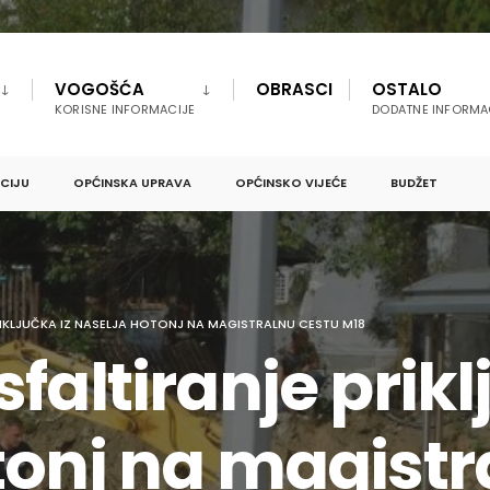
VOGOŠĆA
OBRASCI
OSTALO
KORISNE INFORMACIJE
DODATNE INFORMA
PCIJU
OPĆINSKA UPRAVA
OPĆINSKO VIJEĆE
BUDŽET
IKLJUČKA IZ NASELJA HOTONJ NA MAGISTRALNU CESTU M18
faltiranje prikl
tonj na magistr