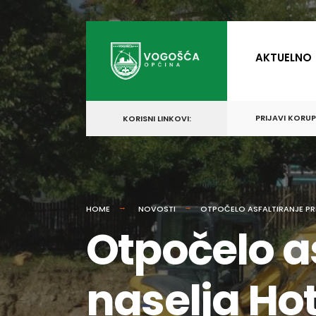
for:
Skip
to
AKTUELNO
content
PRIJAVI KORU
KORISNI LINKOVI:
HOME
NOVOSTI
OTPOČELO ASFALTIRANJE PR
Otpočelo as
naselja Ho