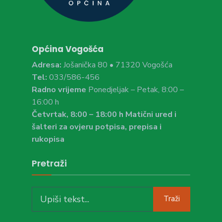
Općina Vogošća
Adresa:
Jošanička 80 • 71320 Vogošća
Tel:
033/586-456
Radno vrijeme
Ponedjeljak – Petak, 8:00 –
16:00 h
Četvrtak, 8:00 – 18:00 h Matični ured i
šalteri za ovjeru potpisa, prepisa i
rukopisa
Pretraži
Search
Traži
for: