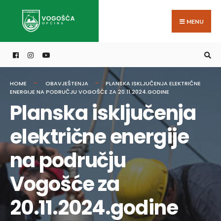
Search
Skip
for:
to
MENU
content
HOME
OBAVJEŠTENJA
PLANSKA ISKLJUČENJA ELEKTRIČNE
ENERGIJE NA PODRUČJU VOGOŠĆE ZA 20.11.2024.GODINE
Planska isključenja
električne energije
na području
Vogošće za
20.11.2024.godine