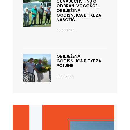
ČUVAJUĆI ISTINU O
ODBRANI VOGOŠĆE:
OBILJEŽENA
GODIŠNJICA BITKE ZA
NABOŽIĆ
03.08.2026.
OBILJEŽENA
GODIŠNJICA BITKE ZA
POLJINE
31.07.2026.