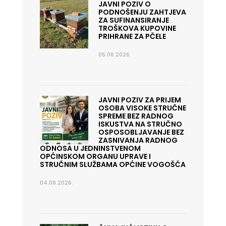
JAVNI POZIV O
PODNOŠENJU ZAHTJEVA
ZA SUFINANSIRANJE
TROŠKOVA KUPOVINE
PRIHRANE ZA PČELE
05.08.2026.
JAVNI POZIV ZA PRIJEM
OSOBA VISOKE STRUČNE
SPREME BEZ RADNOG
ISKUSTVA NA STRUČNO
OSPOSOBLJAVANJE BEZ
ZASNIVANJA RADNOG
ODNOSA U JEDNINSTVENOM
OPĆINSKOM ORGANU UPRAVE I
STRUČNIM SLUŽBAMA OPĆINE VOGOŠĆA
04.08.2026.