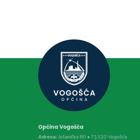
Općina Vogošća
Adresa:
Jošanička 80 • 71320 Vogošća