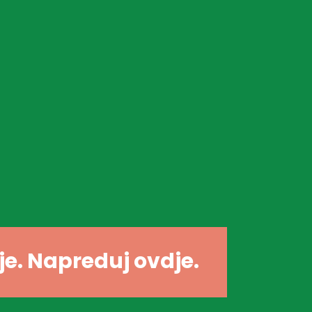
dje. Napreduj ovdje.