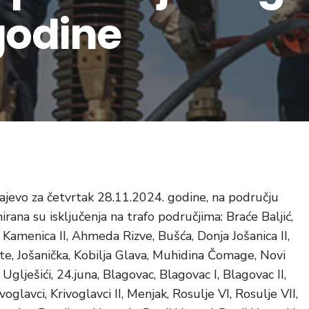
godine
ajevo za četvrtak 28.11.2024. godine, na području
rana su isključenja na trafo područjima: Braće Baljić,
 Kamenica II, Ahmeda Rizve, Bušća, Donja Jošanica II,
te, Jošanička, Kobilja Glava, Muhidina Čomage, Novi
ješići, 24.juna, Blagovac, Blagovac I, Blagovac II,
oglavci, Krivoglavci II, Menjak, Rosulje VI, Rosulje VII,