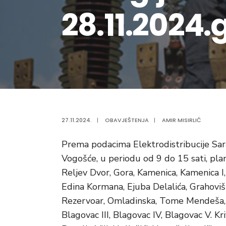
28.11.2024.
27.11.2024.
|
OBAVJEŠTENJA
|
AMIR MISIRLIĆ
Prema podacima Elektrodistribucije Sar
Vogošće, u periodu od 9 do 15 sati, plani
Reljev Dvor, Gora, Kamenica, Kamenica I,
Edina Kormana, Ejuba Delalića, Grahoviš
Rezervoar, Omladinska, Tome Mendeša, Ugl
Blagovac III, Blagovac IV, Blagovac V. Kriv