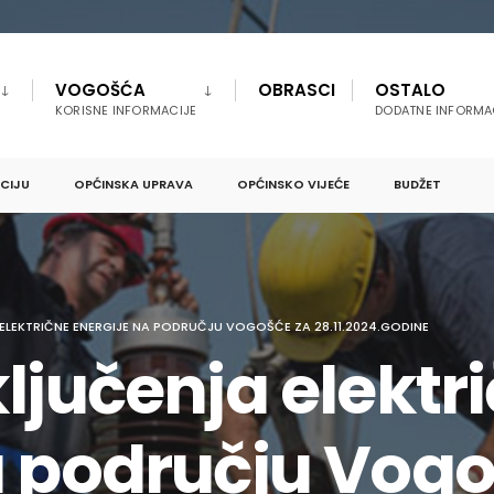
VOGOŠĆA
OBRASCI
OSTALO
KORISNE INFORMACIJE
DODATNE INFORMA
PCIJU
OPĆINSKA UPRAVA
OPĆINSKO VIJEĆE
BUDŽET
ELEKTRIČNE ENERGIJE NA PODRUČJU VOGOŠĆE ZA 28.11.2024.GODINE
ljučenja elektr
a području Vogo