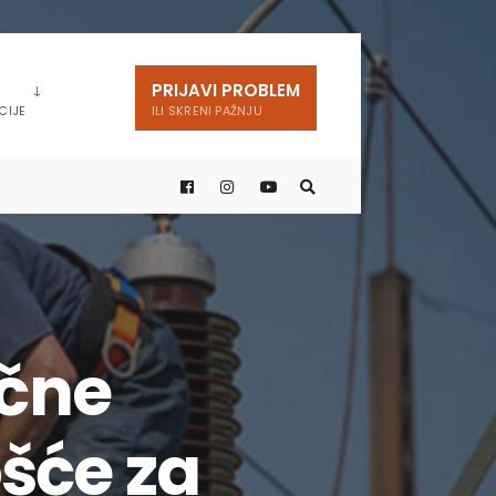
PRIJAVI PROBLEM
CIJE
ILI SKRENI PAŽNJU
ične
šće za