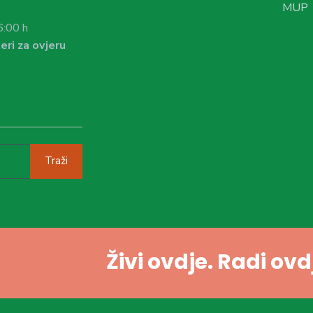
MUP
6:00 h
eri za ovjeru
Traži
Živi ovdje. Radi ov