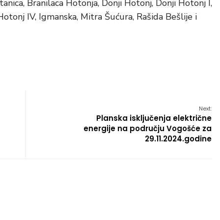
stanica, Branilaca Hotonja, Donji Hotonj, Donji Hotonj I,
 Hotonj IV, Igmanska, Mitra Šućura, Rašida Bešlije i
Next:
Planska isključenja električne
energije na području Vogošće za
29.11.2024.godine