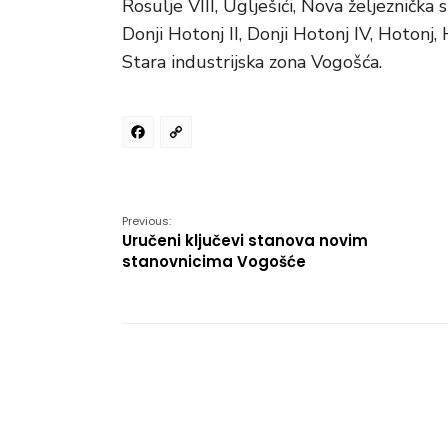
Rosulje VIII, Uglješići, Nova željeznička 
Donji Hotonj II, Donji Hotonj IV, Hotonj,
Stara industrijska zona Vogošća.
Facebook
Copy
Link
Previous:
Uručeni ključevi stanova novim
stanovnicima Vogošće