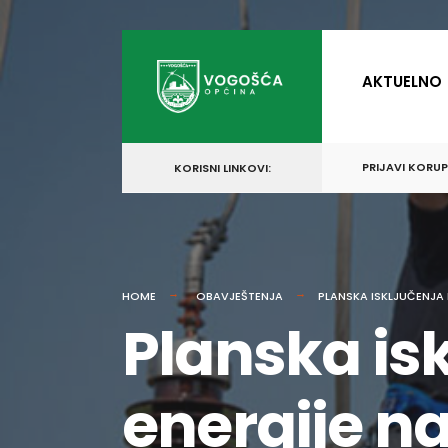
for:
Skip
to
AKTUELNO
content
PRIJAVI KORU
KORISNI LINKOVI:
HOME
OBAVJEŠTENJA
PLANSKA ISKLJUČENJA 
Planska isk
energije n