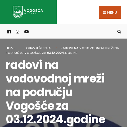
Search
Skip
for:
to
MENU
content
HOME
OBAVJEŠTENJA
RADOVI NA VODOVODNOJ MREŽI NA
PODRUČJU VOGOŠĆE ZA 03.12.2024.GODINE
radovi na
vodovodnoj mreži
na području
Vogošće za
03.12.2024.godine