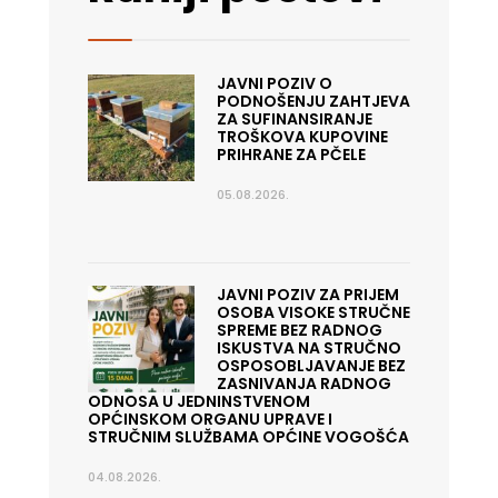
JAVNI POZIV O
PODNOŠENJU ZAHTJEVA
ZA SUFINANSIRANJE
TROŠKOVA KUPOVINE
PRIHRANE ZA PČELE
05.08.2026.
JAVNI POZIV ZA PRIJEM
OSOBA VISOKE STRUČNE
SPREME BEZ RADNOG
ISKUSTVA NA STRUČNO
OSPOSOBLJAVANJE BEZ
ZASNIVANJA RADNOG
ODNOSA U JEDNINSTVENOM
OPĆINSKOM ORGANU UPRAVE I
STRUČNIM SLUŽBAMA OPĆINE VOGOŠĆA
04.08.2026.