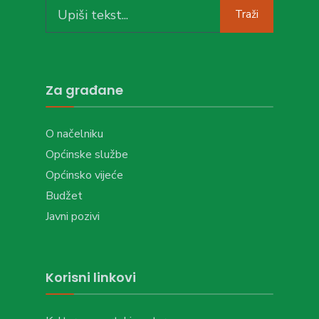
Search
Traži
for:
Za građane
O načelniku
Općinske službe
Općinsko vijeće
Budžet
Javni pozivi
Korisni linkovi