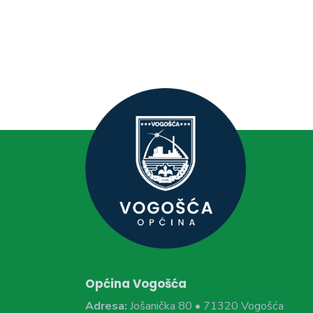
Općina Vogošća
Adresa:
Jošanička 80 • 71320 Vogošća