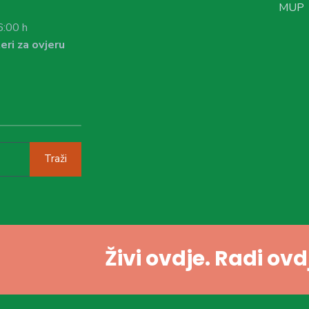
MUP
6:00 h
eri za ovjeru
Traži
Živi ovdje. Radi ov