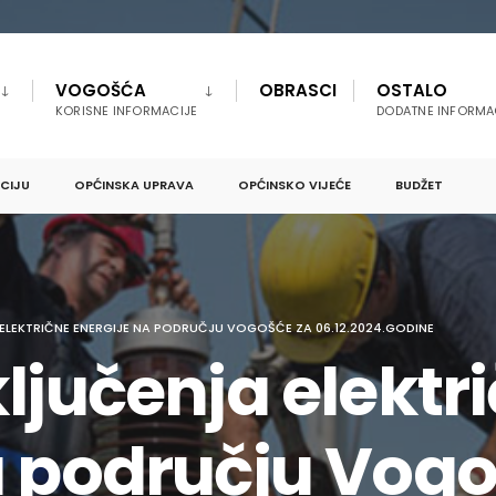
VOGOŠĆA
OBRASCI
OSTALO
KORISNE INFORMACIJE
DODATNE INFORMA
PCIJU
OPĆINSKA UPRAVA
OPĆINSKO VIJEĆE
BUDŽET
 ELEKTRIČNE ENERGIJE NA PODRUČJU VOGOŠĆE ZA 06.12.2024.GODINE
ljučenja elektr
a području Vogo