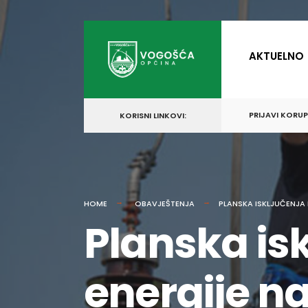
for:
Skip
to
AKTUELNO
content
PRIJAVI KORU
KORISNI LINKOVI:
HOME
OBAVJEŠTENJA
PLANSKA ISKLJUČENJA
Planska isk
energije n