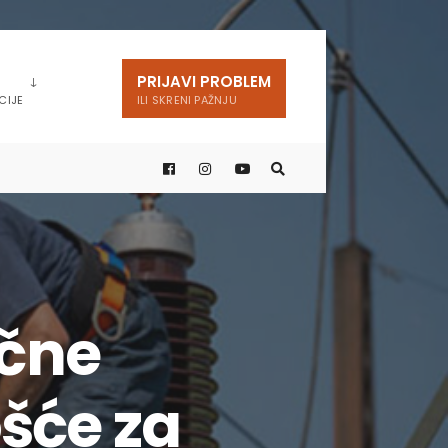
PRIJAVI PROBLEM
CIJE
ILI SKRENI PAŽNJU
ične
šće za