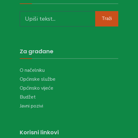
Search
Traži
for:
Za građane
O načelniku
Općinske službe
Općinsko vijeće
Budžet
Javni pozivi
Korisni linkovi