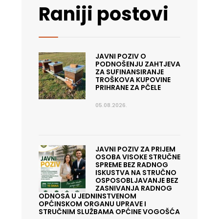
Raniji postovi
JAVNI POZIV O
PODNOŠENJU ZAHTJEVA
ZA SUFINANSIRANJE
TROŠKOVA KUPOVINE
PRIHRANE ZA PČELE
05.08.2026.
JAVNI POZIV ZA PRIJEM
OSOBA VISOKE STRUČNE
SPREME BEZ RADNOG
ISKUSTVA NA STRUČNO
OSPOSOBLJAVANJE BEZ
ZASNIVANJA RADNOG
ODNOSA U JEDNINSTVENOM
OPĆINSKOM ORGANU UPRAVE I
STRUČNIM SLUŽBAMA OPĆINE VOGOŠĆA