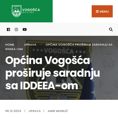
Search
Skip
for:
to
MENU
content
HOME
UPRAVA
OPĆINA VOGOŠĆA PROŠIRUJE SARADNJU SA
IDDEEA-OM
Općina Vogošća
proširuje saradnju
sa IDDEEA-om
06.12.2024.
|
UPRAVA
|
AMIR MISIRLIĆ