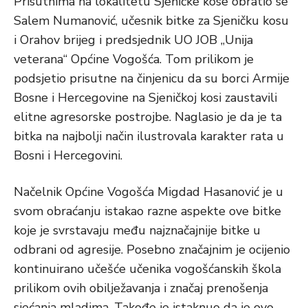
Prisutnima na lokalitetu Sjeničke kose obratio se
Salem Numanović, učesnik bitke za Sjeničku kosu
i Orahov brijeg i predsjednik UO JOB „Unija
veterana“ Općine Vogošća. Tom prilikom je
podsjetio prisutne na činjenicu da su borci Armije
Bosne i Hercegovine na Sjeničkoj kosi zaustavili
elitne agresorske postrojbe. Naglasio je da je ta
bitka na najbolji način ilustrovala karakter rata u
Bosni i Hercegovini.
Načelnik Općine Vogošća Migdad Hasanović je u
svom obraćanju istakao razne aspekte ove bitke
koje je svrstavaju među najznačajnije bitke u
odbrani od agresije. Posebno značajnim je ocijenio
kontinuirano učešće učenika vogošćanskih škola
prilikom ovih obilježavanja i značaj prenošenja
sjećanja mladima. Takođe je istaknuo da je ovo