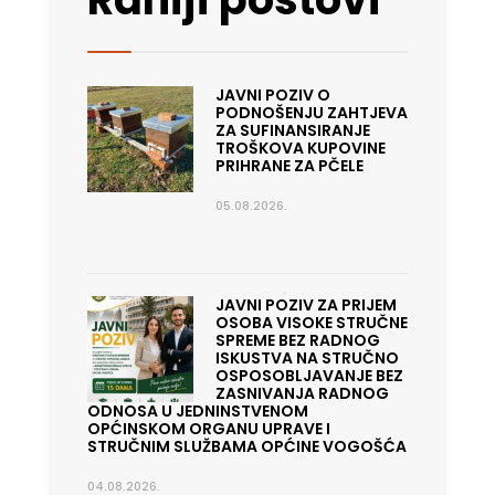
JAVNI POZIV O
PODNOŠENJU ZAHTJEVA
ZA SUFINANSIRANJE
TROŠKOVA KUPOVINE
PRIHRANE ZA PČELE
05.08.2026.
JAVNI POZIV ZA PRIJEM
OSOBA VISOKE STRUČNE
SPREME BEZ RADNOG
ISKUSTVA NA STRUČNO
OSPOSOBLJAVANJE BEZ
ZASNIVANJA RADNOG
ODNOSA U JEDNINSTVENOM
OPĆINSKOM ORGANU UPRAVE I
STRUČNIM SLUŽBAMA OPĆINE VOGOŠĆA
04.08.2026.