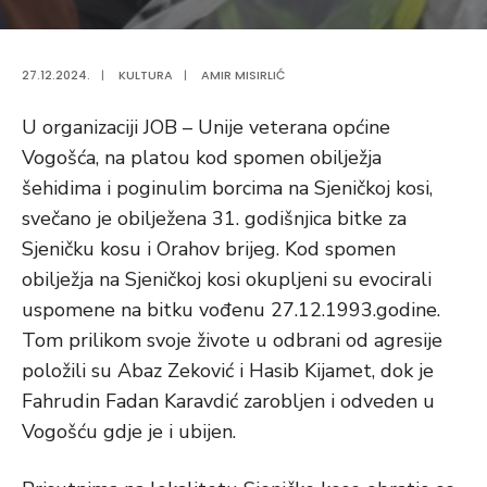
27.12.2024.
|
KULTURA
|
AMIR MISIRLIĆ
U organizaciji JOB – Unije veterana općine
Vogošća, na platou kod spomen obilježja
šehidima i poginulim borcima na Sjeničkoj kosi,
svečano je obilježena 31. godišnjica bitke za
Sjeničku kosu i Orahov brijeg. Kod spomen
obilježja na Sjeničkoj kosi okupljeni su evocirali
uspomene na bitku vođenu 27.12.1993.godine.
Tom prilikom svoje živote u odbrani od agresije
položili su Abaz Zeković i Hasib Kijamet, dok je
Fahrudin Fadan Karavdić zarobljen i odveden u
Vogošću gdje je i ubijen.