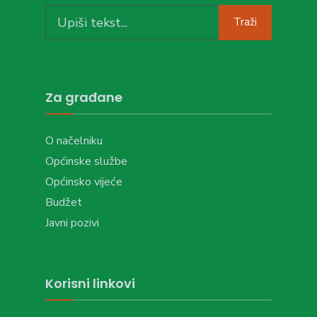
Search
Traži
for:
Za građane
O načelniku
Općinske službe
Općinsko vijeće
Budžet
Javni pozivi
Korisni linkovi