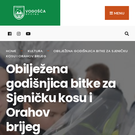
Search
Skip
for:
to
MENU
content
HOME
KULTURA
OBILJEŽENA GODIŠNJICA BITKE ZA SJENIČKU
KOSU I ORAHOV BRIJEG
Obilježena
godišnjica bitke za
Sjeničku kosu i
Orahov
brije