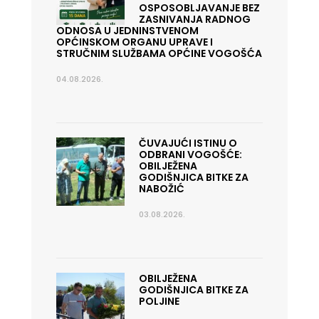
OSPOSOBLJAVANJE BEZ
ZASNIVANJA RADNOG
ODNOSA U JEDNINSTVENOM
OPĆINSKOM ORGANU UPRAVE I
STRUČNIM SLUŽBAMA OPĆINE VOGOŠĆA
04.08.2026.
ČUVAJUĆI ISTINU O
ODBRANI VOGOŠĆE:
OBILJEŽENA
GODIŠNJICA BITKE ZA
NABOŽIĆ
03.08.2026.
OBILJEŽENA
GODIŠNJICA BITKE ZA
POLJINE