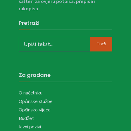
šalteri za ovjeru potpisa, prepisa i
rukopisa
Pretraži
Search
Traži
for:
Za građane
O načelniku
Općinske službe
Općinsko vijeće
Budžet
Javni pozivi