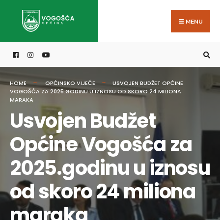
Search
Skip
for:
to
MENU
content
HOME
OPĆINSKO VIJEĆE
USVOJEN BUDŽET OPĆINE
VOGOŠĆA ZA 2025.GODINU U IZNOSU OD SKORO 24 MILIONA
MARAKA
Usvojen Budžet
Općine Vogošća za
2025.godinu u iznosu
od skoro 24 miliona
maraka