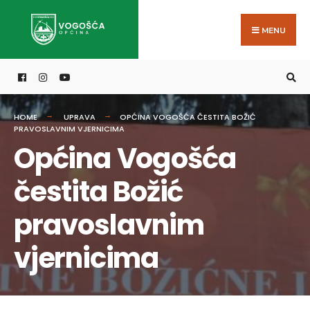
Search
Skip
for:
to
MENU
content
HOME
UPRAVA
OPĆINA VOGOŠĆA ČESTITA BOŽIĆ
PRAVOSLAVNIM VJERNICIMA
Općina Vogošća
čestita Božić
pravoslavnim
vjernicima