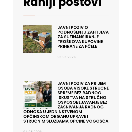
Raniji postovi
JAVNI POZIV O
PODNOŠENJU ZAHTJEVA
ZA SUFINANSIRANJE
TROŠKOVA KUPOVINE
PRIHRANE ZA PČELE
05.08.2026.
JAVNI POZIV ZA PRIJEM
OSOBA VISOKE STRUČNE
SPREME BEZ RADNOG
ISKUSTVA NA STRUČNO
OSPOSOBLJAVANJE BEZ
ZASNIVANJA RADNOG
ODNOSA U JEDNINSTVENOM
OPĆINSKOM ORGANU UPRAVE I
STRUČNIM SLUŽBAMA OPĆINE VOGOŠĆA
04.08.2026.