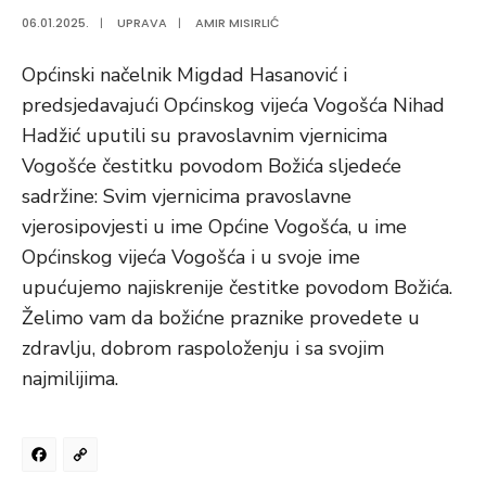
06.01.2025.
|
UPRAVA
|
AMIR MISIRLIĆ
Općinski načelnik Migdad Hasanović i
predsjedavajući Općinskog vijeća Vogošća Nihad
Hadžić uputili su pravoslavnim vjernicima
Vogošće čestitku povodom Božića sljedeće
sadržine: Svim vjernicima pravoslavne
vjerosipovjesti u ime Općine Vogošća, u ime
Općinskog vijeća Vogošća i u svoje ime
upućujemo najiskrenije čestitke povodom Božića.
Želimo vam da božićne praznike provedete u
zdravlju, dobrom raspoloženju i sa svojim
najmilijima.
Facebook
Copy