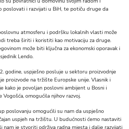
ako su povratnici u domovinu svojim radom i
poslovati i razvijati u BiH, te potiču druge da
 poslovnu atmosferu i podršku lokalnih vlasti može
di treba širiti i koristiti kao motivaciju za druge.
govinom može biti ključna za ekonomski oporavak i
sjednik Lendo.
. godine, uspješno posluje u sektoru proizvodnje
oje proizvode na tržište Europske unije. Vlasnik i
je kako je povoljan poslovni ambijent u Bosni i
e Vogošća, omogućila njihov razvoj.
istup poslovanju omogućili su nam da uspješno
ajan uspjeh na tržištu. U budućnosti ćemo nastaviti
lj nam je stvoriti održiva radna mjesta i dalje razvijati