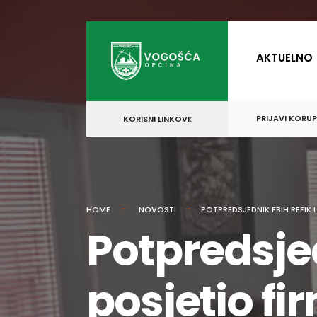
for:
Skip
to
AKTUELNO
content
PRIJAVI KORU
KORISNI LINKOVI:
HOME
NOVOSTI
POTPREDSJEDNIK FBIH REFIK
Potpredsje
posjetio fi