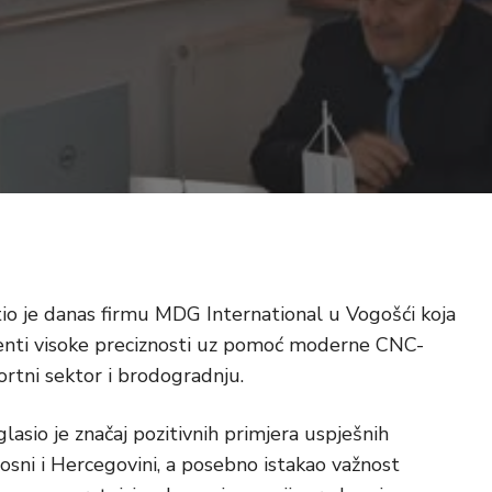
io je danas firmu MDG International u Vogošći koja
nti visoke preciznosti uz pomoć moderne CNC-
portni sektor i brodogradnju.
asio je značaj pozitivnih primjera uspješnih
 Bosni i Hercegovini, a posebno istakao važnost