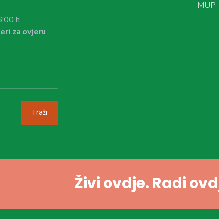
MUP
6:00 h
eri za ovjeru
Traži
Živi ovdje. Radi ov