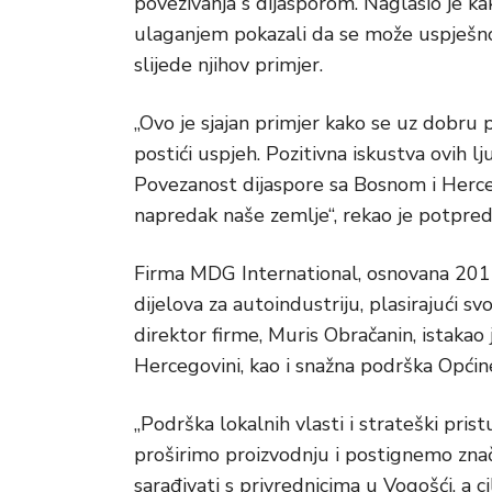
povezivanja s dijasporom. Naglasio je k
ulaganjem pokazali da se može uspješno 
slijede njihov primjer.
„Ovo je sjajan primjer kako se uz dobru
postići uspjeh. Pozitivna iskustva ovih lju
Povezanost dijaspore sa Bosnom i Herce
napredak naše zemlje“, rekao je potpred
Firma MDG International, osnovana 2012
dijelova za autoindustriju, plasirajući sv
direktor firme, Muris Obračanin, istakao 
Hercegovini, kao i snažna podrška Općin
„Podrška lokalnih vlasti i strateški pr
proširimo proizvodnju i postignemo znač
sarađivati s privrednicima u Vogošći, a ci