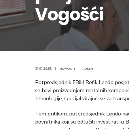
Vogošći
31.01.2025.
|
NOVOSTI
|
ADMIN
Potpredsjednik FBiH Refik Lendo posjet
se bavi proizvodnjom metalnih kompone
tehnologije, specijalizirajući se za trans
Tom prilikom, potpredsjednik Lendo nagl
povratnika koji su odlučili investirati u