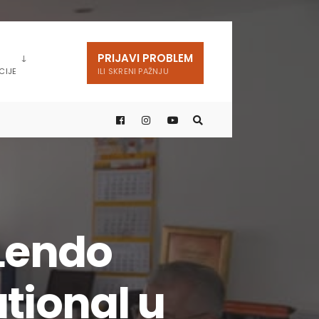
PRIJAVI PROBLEM
CIJE
ILI SKRENI PAŽNJU
 Lendo
tional u