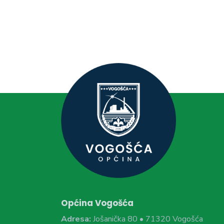
Općina Vogošća
Adresa:
Jošanička 80 • 71320 Vogošća