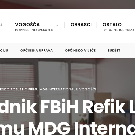
VOGOŠĆA
OBRASCI
OSTALO
KORISNE INFORMACIJE
DODATNE INFORMA
PCIJU
OPĆINSKA UPRAVA
OPĆINSKO VIJEĆE
BUDŽET
 LENDO POSJETIO FIRMU MDG INTERNATIONAL U VOGOŠĆI
dnik FBiH Refik
rmu MDG Interna