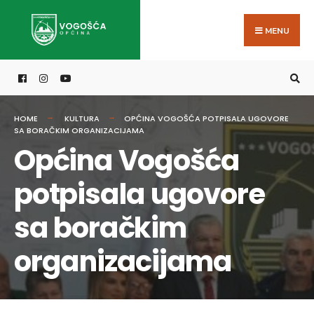
Search
Skip
for:
to
MENU
content
HOME
KULTURA
OPĆINA VOGOŠĆA POTPISALA UGOVORE
SA BORAČKIM ORGANIZACIJAMA
Općina Vogošća
potpisala ugovore
sa boračkim
organizacijama