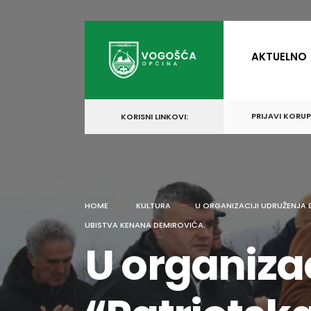
for:
Skip
to
AKTUELNO
content
PRIJAVI KORU
KORISNI LINKOVI:
HOME
KULTURA
U ORGANIZACIJI UDRUŽENJA B
UBISTVA KENANA DEMIROVIĆA.
U organiza