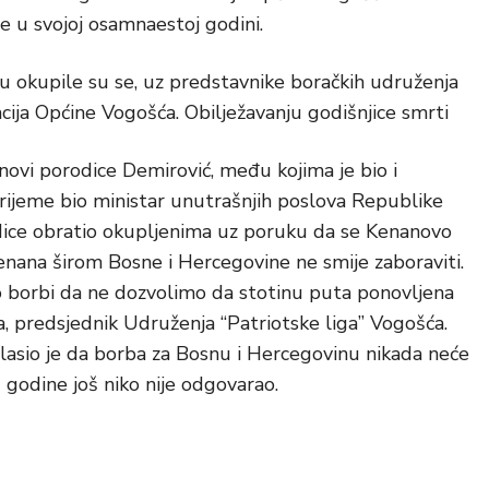
e u svojoj osamnaestoj godini.
u okupile su
se, uz predstavnike boračkih udruženja
cija Općine Vogošća. Obilježavanju godišnjice smrti
novi porodice Demirović, među kojima je bio i
rijeme bio ministar unutrašnjih poslova Republike
dice obratio okupljenima uz poruku da se Kenanovo
kenana širom Bosne i Hercegovine ne smije zaboraviti.
i o borbi da ne dozvolimo da stotinu puta ponovljena
ja, predsjednik Udruženja “Patriotske liga” Vogošća.
lasio je da borba za Bosnu i Hercegovinu nikada neće
 godine još niko nije odgovarao.