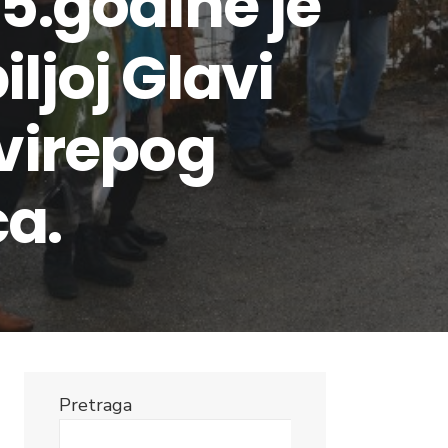
25.godine je
ljoj Glavi
svirepog
a.
Pretraga
Search