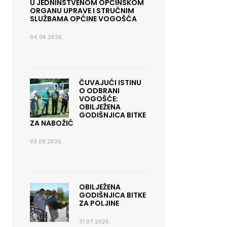
U JEDNINSTVENOM OPĆINSKOM
ORGANU UPRAVE I STRUČNIM
SLUŽBAMA OPĆINE VOGOŠĆA
04.08.2026.
ČUVAJUĆI ISTINU
O ODBRANI
VOGOŠĆE:
OBILJEŽENA
GODIŠNJICA BITKE
ZA NABOŽIĆ
03.08.2026.
OBILJEŽENA
GODIŠNJICA BITKE
ZA POLJINE
31.07.2026.