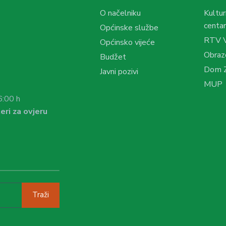
O načelniku
Kultur
centar
Općinske službe
RTV 
Općinsko vijeće
Obraz
Budžet
Dom Z
Javni pozivi
MUP
6:00 h
eri za ovjeru
Traži