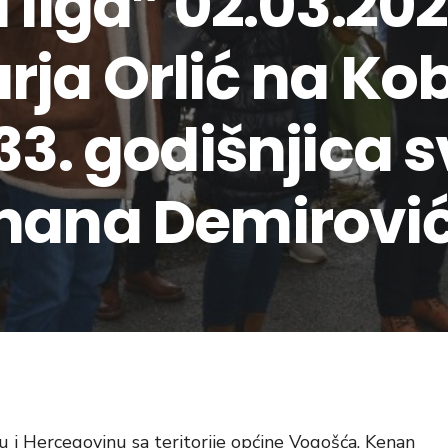
 liga” 02.03.20
ja Orlić na Kobi
33. godišnjica 
nana Demirović
u i Hercegovinu sa teritorije općine Vogošća. Kenan