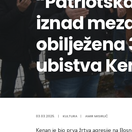
“Patriotska
iznad mezar
obilježena 
ubistva Ke
03.03.2025.
|
KULTURA
|
AMIR MISIRLIĆ
Kenan je bio prva žrtva agresije na Bosn