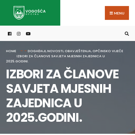
Search
Skip
for:
to
MENU
content
HOME
DOGAĐAJI
,
NOVOSTI
,
OBAVJEŠTENJA
,
OPĆINSKO VIJEĆE
IZBORI ZA ČLANOVE SAVJETA MJESNIH ZAJEDNICA U
2025.GODINI.
IZBORI ZA ČLANOVE
SAVJETA MJESNIH
ZAJEDNICA U
2025.GODINI.