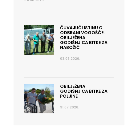
04.08.2026.
ČUVAJUĆI ISTINU O
ODBRANI VOGOŠĆE:
OBILJEŽENA
GODIŠNJICA BITKE ZA
NABOŽIĆ
03.08.2026.
OBILJEŽENA
GODIŠNJICA BITKE ZA
POLJINE
31.07.2026.