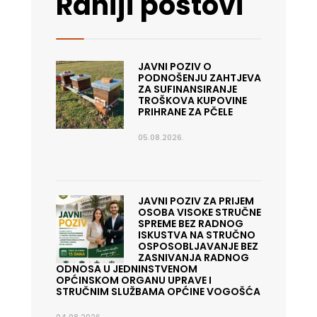
Raniji postovi
JAVNI POZIV O
PODNOŠENJU ZAHTJEVA
ZA SUFINANSIRANJE
TROŠKOVA KUPOVINE
PRIHRANE ZA PČELE
05.08.2026.
JAVNI POZIV ZA PRIJEM
OSOBA VISOKE STRUČNE
SPREME BEZ RADNOG
ISKUSTVA NA STRUČNO
OSPOSOBLJAVANJE BEZ
ZASNIVANJA RADNOG
ODNOSA U JEDNINSTVENOM
OPĆINSKOM ORGANU UPRAVE I
STRUČNIM SLUŽBAMA OPĆINE VOGOŠĆA