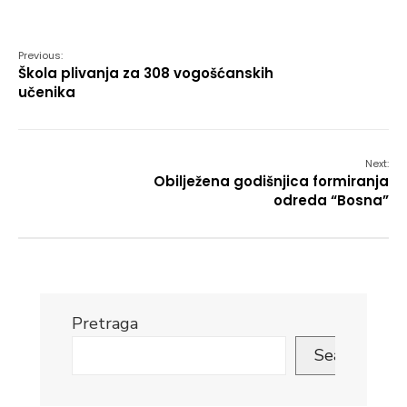
Link
Previous:
Škola plivanja za 308 vogošćanskih
učenika
Next:
Obilježena godišnjica formiranja
odreda “Bosna”
Pretraga
Search