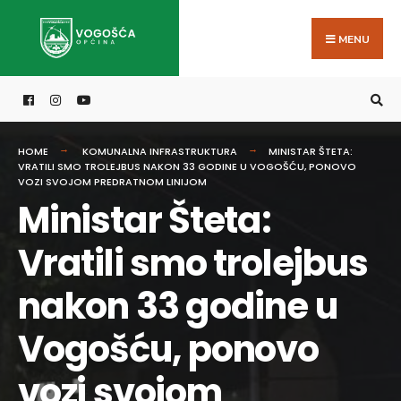
Search
Skip
for:
to
MENU
content
HOME
KOMUNALNA INFRASTRUKTURA
MINISTAR ŠTETA:
VRATILI SMO TROLEJBUS NAKON 33 GODINE U VOGOŠĆU, PONOVO
VOZI SVOJOM PREDRATNOM LINIJOM
Ministar Šteta:
Vratili smo trolejbus
nakon 33 godine u
Vogošću, ponovo
vozi svojom