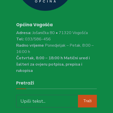
Općina Vogošća
Adresa:
Jošanička 80 • 71320 Vogošća
Tel:
033/586-456
Radno vrijeme
Ponedjeljak – Petak, 8:00 –
16:00 h
Četvrtak, 8:00 – 18:00 h Matični ured i
šalteri za ovjeru potpisa, prepisa i
rukopisa
Pretraži
Search
Traži
for: