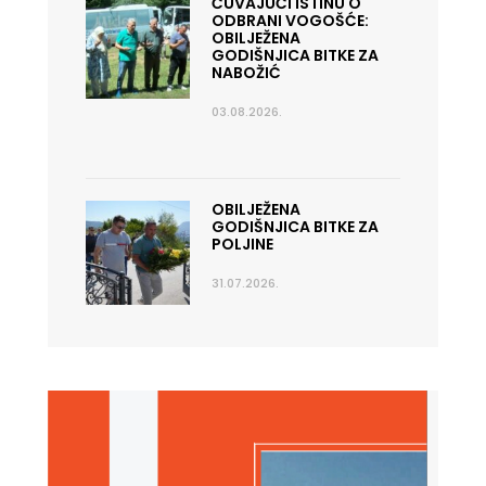
ČUVAJUĆI ISTINU O
ODBRANI VOGOŠĆE:
OBILJEŽENA
GODIŠNJICA BITKE ZA
NABOŽIĆ
03.08.2026.
OBILJEŽENA
GODIŠNJICA BITKE ZA
POLJINE
31.07.2026.