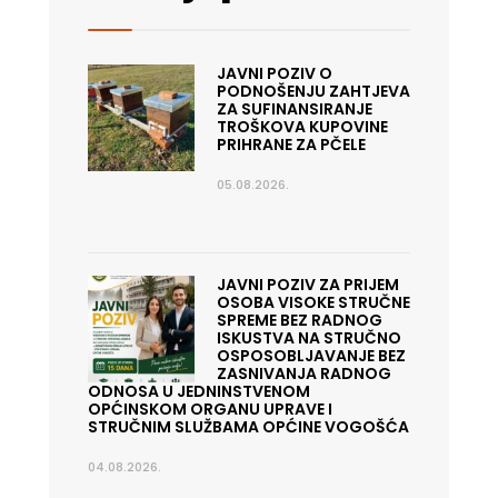
JAVNI POZIV O
PODNOŠENJU ZAHTJEVA
ZA SUFINANSIRANJE
TROŠKOVA KUPOVINE
PRIHRANE ZA PČELE
05.08.2026.
JAVNI POZIV ZA PRIJEM
OSOBA VISOKE STRUČNE
SPREME BEZ RADNOG
ISKUSTVA NA STRUČNO
OSPOSOBLJAVANJE BEZ
ZASNIVANJA RADNOG
ODNOSA U JEDNINSTVENOM
OPĆINSKOM ORGANU UPRAVE I
STRUČNIM SLUŽBAMA OPĆINE VOGOŠĆA
04.08.2026.