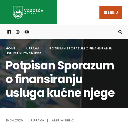
Search
Skip
for:
to
MENU
content
HOME
UPRAVA
POTPISAN SPORAZUM O FINANSIRANJU
USLUGA KUĆNE NJEGE
Potpisan Sporazum
o finansiranju
usluga kućne njege
15.04.2025.
|
UPRAVA
|
AMIR MISIRLIĆ