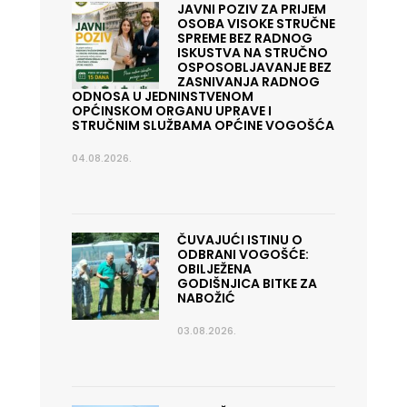
JAVNI POZIV ZA PRIJEM
OSOBA VISOKE STRUČNE
SPREME BEZ RADNOG
ISKUSTVA NA STRUČNO
OSPOSOBLJAVANJE BEZ
ZASNIVANJA RADNOG
ODNOSA U JEDNINSTVENOM
OPĆINSKOM ORGANU UPRAVE I
STRUČNIM SLUŽBAMA OPĆINE VOGOŠĆA
04.08.2026.
ČUVAJUĆI ISTINU O
ODBRANI VOGOŠĆE:
OBILJEŽENA
GODIŠNJICA BITKE ZA
NABOŽIĆ
03.08.2026.