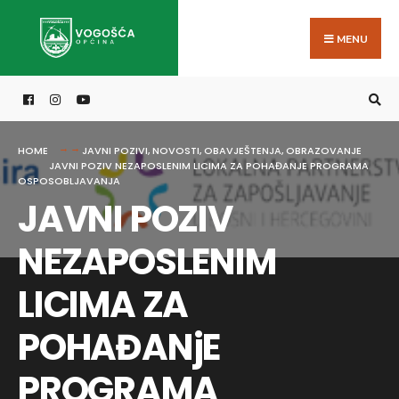
Search
Skip
for:
to
MENU
content
HOME
JAVNI POZIVI
,
NOVOSTI
,
OBAVJEŠTENJA
,
OBRAZOVANJE
JAVNI POZIV NEZAPOSLENIM LICIMA ZA POHAĐANJE PROGRAMA
OSPOSOBLJAVANJA
JAVNI POZIV
NEZAPOSLENIM
LICIMA ZA
POHAĐANjE
PROGRAMA