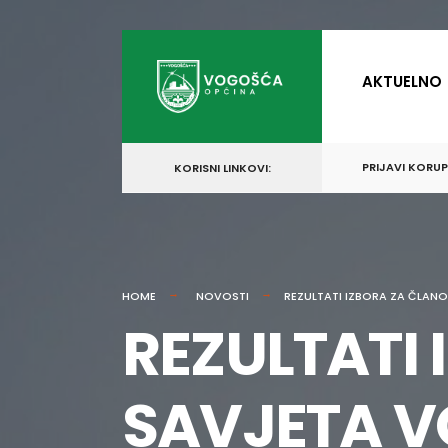
for:
Skip
to
AKTUELNO
content
PRIJAVI KORU
KORISNI LINKOVI:
HOME
NOVOSTI
REZULTATI IZBORA ZA ČLAN
REZULTATI
SAVJETA 