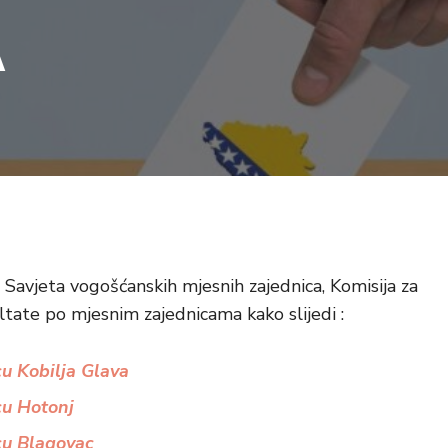
A
Savjeta vogošćanskih mjesnih zajednica, Komisija za
ltate po mjesnim zajednicama kako slijedi :
cu Kobilja Glava
cu Hotonj
cu Blagovac