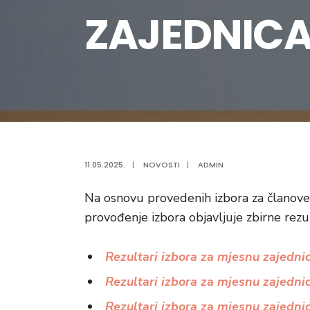
ZAJEDNIC
11.05.2025.
|
NOVOSTI
|
ADMIN
Na osnovu provedenih izbora za članove 
provođenje izbora objavljuje zbirne rezu
Rezultari izbora za mjesnu zajedni
Rezultari izbora za mjesnu zajedni
Rezultari izbora za mjesnu zajedni