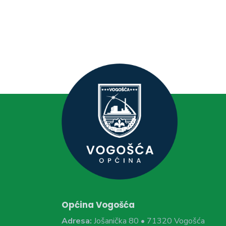
Općina Vogošća
Adresa:
Jošanička 80 • 71320 Vogošća