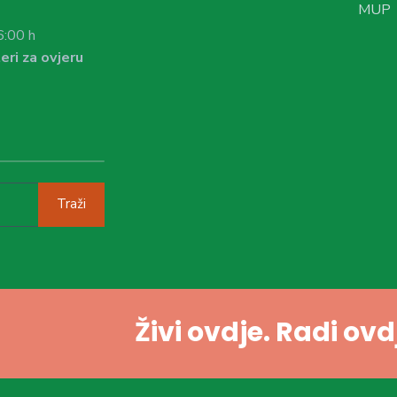
MUP
6:00 h
eri za ovjeru
Traži
Živi ovdje. Radi ov