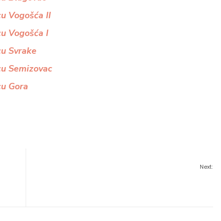
cu Vogošća II
cu Vogošća I
cu Svrake
icu Semizovac
cu Gora
Next: