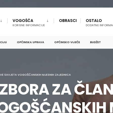
VOGOŠĆA
OBRASCI
OSTALO
KORISNE INFORMACIJE
DODATNE INFORMA
PCIJU
OPĆINSKA UPRAVA
OPĆINSKO VIJEĆE
BUDŽET
OVE SAVJETA VOGOŠĆANSKIH MJESNIH ZAJEDNICA
 IZBORA ZA ČLA
VOGOŠĆANSKIH 