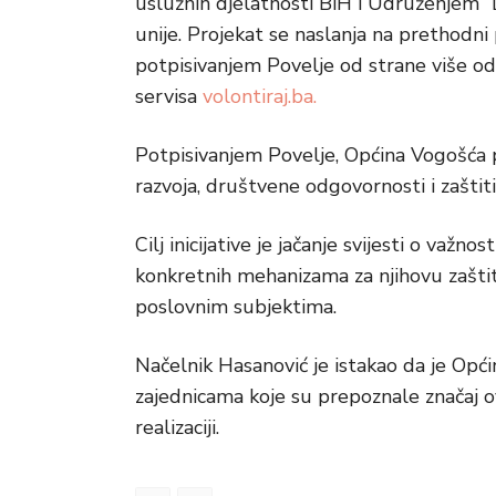
uslužnih djelatnosti BiH i Udruženjem “
unije. Projekat se naslanja na prethodni
potpisivanjem Povelje od strane više od
servisa
volontiraj.ba.
Potpisivanjem Povelje, Općina Vogošća 
razvoja, društvene odgovornosti i zašti
Cilj inicijative je jačanje svijesti o važn
konkretnih mehanizama za njihovu zaštit
poslovnim subjektima.
Načelnik Hasanović je istakao da je Op
zajednicama koje su prepoznale značaj ove
realizaciji.