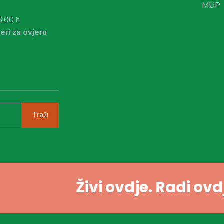
MUP
6:00 h
eri za ovjeru
Traži
Živi ovdje. Radi ov