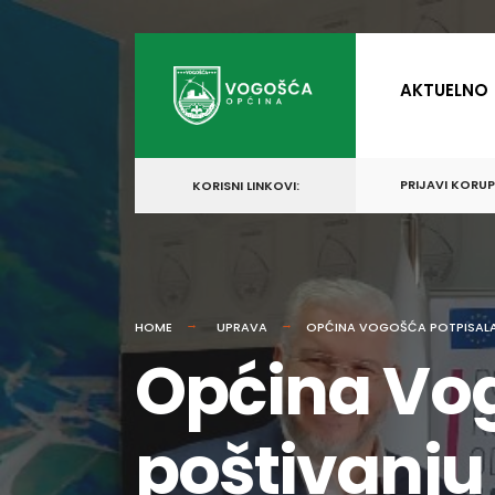
for:
Skip
to
AKTUELNO
content
PRIJAVI KORU
KORISNI LINKOVI:
HOME
UPRAVA
OPĆINA VOGOŠĆA POTPISALA
Općina Vog
poštivanju 