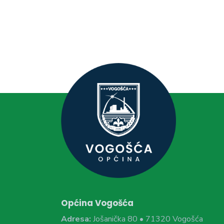
Općina Vogošća
Adresa:
Jošanička 80 • 71320 Vogošća