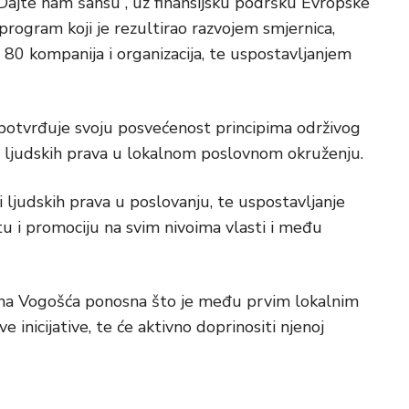
Dajte nam šansu”, uz finansijsku podršku Evropske
 program koji je rezultirao razvojem smjernica,
 80 kompanija i organizacija, te uspostavljanjem
potvrđuje svoju posvećenost principima održivog
ti ljudskih prava u lokalnom poslovnom okruženju.
osti ljudskih prava u poslovanju, te uspostavljanje
u i promociju na svim nivoima vlasti i među
ćina Vogošća ponosna što je među prvim lokalnim
 inicijative, te će aktivno doprinositi njenoj