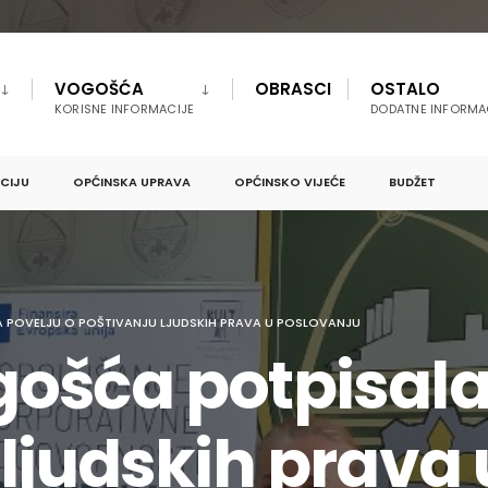
VOGOŠĆA
OBRASCI
OSTALO
KORISNE INFORMACIJE
DODATNE INFORMA
PCIJU
OPĆINSKA UPRAVA
OPĆINSKO VIJEĆE
BUDŽET
 POVELJU O POŠTIVANJU LJUDSKIH PRAVA U POSLOVANJU
ošća potpisala 
ljudskih prava 