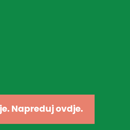
dje. Napreduj ovdje.