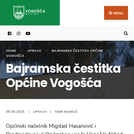
Search
Skip
for:
to
MENU
content
HOME
UPRAVA
BAJRAMSKA ČESTITKA OPĆINE
VOGOŠĆA
Bajramska čestitka
Općine Vogošća
05.06.2025.
|
UPRAVA
|
AMIR MISIRLIĆ
Općinski načelnik Migdad Hasanović i