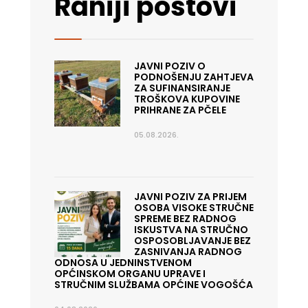
Raniji postovi
JAVNI POZIV O
PODNOŠENJU ZAHTJEVA
ZA SUFINANSIRANJE
TROŠKOVA KUPOVINE
PRIHRANE ZA PČELE
05.08.2026.
JAVNI POZIV ZA PRIJEM
OSOBA VISOKE STRUČNE
SPREME BEZ RADNOG
ISKUSTVA NA STRUČNO
OSPOSOBLJAVANJE BEZ
ZASNIVANJA RADNOG
ODNOSA U JEDNINSTVENOM
OPĆINSKOM ORGANU UPRAVE I
STRUČNIM SLUŽBAMA OPĆINE VOGOŠĆA