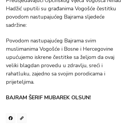
Predsjedavajući Općinskog vijeća Vogošća Nihad
Hadžić uputili su građanima Vogošće čestitku
povodom nastupajućeg Bajrama sljedeće
sadržine:
Povodom nastupajućeg Bajrama svim
muslimanima Vogošće i Bosne i Hercegovine
upućujemo iskrene čestitke sa željom da ovaj
veliki blagdan provedu u zdravlju, sreći i
rahatluku, zajedno sa svojim porodicama i
prijeteljima.
BAJRAM ŠERIF MUBAREK OLSUN!
Facebook
Copy
Link