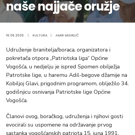
naše najjače oružje
16.06.2025.
|
KULTURA
|
AMIR MISIRLIĆ
Udruženje branitelja/boraca, organizatora i
pokretača otpora „Patriotska liga“ Općine
Vogošća, u nedjelju je ispred Spomen obilježja
Patrotske lige, u haremu Adil-begove džamije na
Kobiljoj Glavi, prigodnim programom, oblježilo 34.
godišnjicu osnivanja Patriotske lige Općine
Vogošća.
Članovi ovog, boračkog, udruženja i njihovi gosti
evocirali su uspomene na održavanje prvog
sastanka vogošćanskih patriota 15. juna 1991.