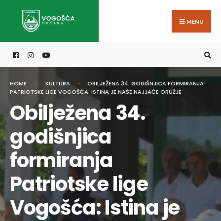
Search
Skip
for:
to
MENU
content
HOME
KULTURA
OBILJEŽENA 34. GODIŠNJICA FORMIRANJA
PATRIOTSKE LIGE VOGOŠĆA: ISTINA JE NAŠE NAJJAČE ORUŽJE
Obilježena 34.
godišnjica
formiranja
Patriotske lige
Vogošća: Istina je