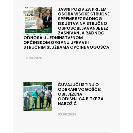
JAVNI POZIV ZA PRIJEM
OSOBA VISOKE STRUČNE
SPREME BEZ RADNOG
ISKUSTVA NA STRUČNO
OSPOSOBLJAVANJE BEZ
ZASNIVANJA RADNOG
ODNOSA U JEDNINSTVENOM
OPĆINSKOM ORGANU UPRAVE I
STRUČNIM SLUŽBAMA OPĆINE VOGOŠĆA
04.08.2026.
ČUVAJUĆI ISTINU O
ODBRANI VOGOŠĆE:
OBILJEŽENA
GODIŠNJICA BITKE ZA
NABOŽIĆ
03.08.2026.