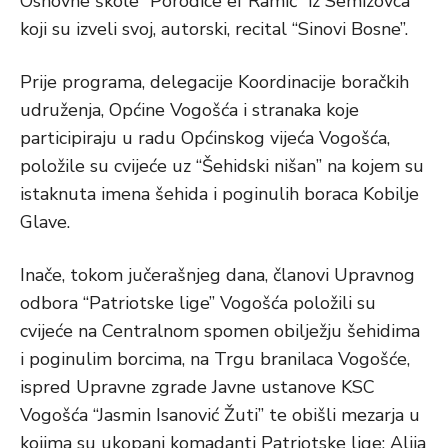
Osnovne škole “Porodice ef Ramić” iz Semizovca
koji su izveli svoj, autorski, recital “Sinovi Bosne”.
Prije programa, delegacije Koordinacije boračkih
udruženja, Općine Vogošća i stranaka koje
participiraju u radu Općinskog vijeća Vogošća,
položile su cvijeće uz “Šehidski nišan” na kojem su
istaknuta imena šehida i poginulih boraca Kobilje
Glave.
Inače, tokom jučerašnjeg dana, članovi Upravnog
odbora “Patriotske lige” Vogošća položili su
cvijeće na Centralnom spomen obilježju šehidima
i poginulim borcima, na Trgu branilaca Vogošće,
ispred Upravne zgrade Javne ustanove KSC
Vogošća “Jasmin Isanović Žuti” te obišli mezarja u
kojima su ukopani komadanti Patriotske lige: Alija