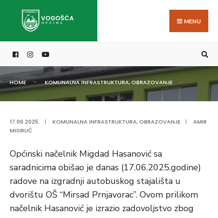
Search
Skip
for:
to
MENU
content
HOME
KOMUNALNA INFRASTRUKTURA
,
OBRAZOVANJE
17.06.2025.
|
KOMUNALNA INFRASTRUKTURA
,
OBRAZOVANJE
|
AMIR
MISIRLIĆ
Općinski načelnik Migdad Hasanović sa
saradnicima obišao je danas (17.06.2025.godine)
radove na izgradnji autobuskog stajališta u
dvorištu OŠ “Mirsad Prnjavorac”. Ovom prilikom
načelnik Hasanović je izrazio zadovoljstvo zbog