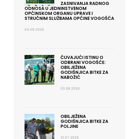
ZASNIVANJA RADNOG
ODNOSA U JEDNINSTVENOM
OPĆINSKOM ORGANU UPRAVE I
STRUČNIM SLUŽBAMA OPĆINE VOGOŠĆA
04.08.2026.
ČUVAJUĆI ISTINU O
ODBRANI VOGOŠĆE:
OBILJEŽENA
GODIŠNJICA BITKE ZA
NABOŽIĆ
03.08.2026.
OBILJEŽENA
GODIŠNJICA BITKE ZA
POLJINE
31.07.2026.