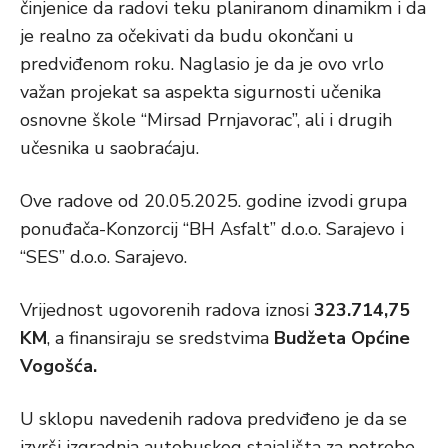
činjenice da radovi teku planiranom dinamikm i da
je realno za očekivati da budu okončani u
predviđenom roku. Naglasio je da je ovo vrlo
važan projekat sa aspekta sigurnosti učenika
osnovne škole “Mirsad Prnjavorac”, ali i drugih
učesnika u saobraćaju.
Ove radove od 20.05.2025. godine izvodi grupa
ponuđača-Konzorcij “BH Asfalt” d.o.o. Sarajevo i
“SES” d.o.o. Sarajevo.
Vrijednost ugovorenih radova iznosi
323.714,75
KM
, a finansiraju se sredstvima
Budžeta Općine
Vogošća.
U sklopu navedenih radova predviđeno je da se
izvrši izgradnja autobuskog stajališta za potrebe