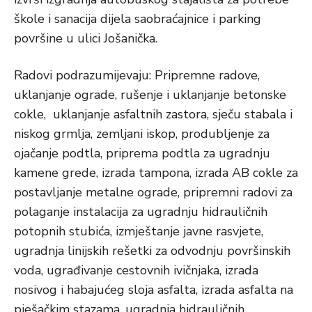
škole i sanacija dijela saobraćajnice i parking
površine u ulici Jošanička.
Radovi podrazumijevaju: Pripremne radove,
uklanjanje ograde, rušenje i uklanjanje betonske
cokle, uklanjanje asfaltnih zastora, sječu stabala i
niskog grmlja, zemljani iskop, produbljenje za
ojačanje podtla, priprema podtla za ugradnju
kamene grede, izrada tampona, izrada AB cokle za
postavljanje metalne ograde, pripremni radovi za
polaganje instalacija za ugradnju hidrauličnih
potopnih stubića, izmještanje javne rasvjete,
ugradnja linijskih rešetki za odvodnju površinskih
voda, ugrađivanje cestovnih ivičnjaka, izrada
nosivog i habajućeg sloja asfalta, izrada asfalta na
pješačkim stazama, ugradnja hidrauličnih