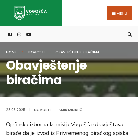
Search
Skip
for:
to
MENU
content
HOME
NOVOSTI
OBAVJEŠTENJE BIRAČIMA
Obavještenje
biračima
23.06.2025.
|
NOVOSTI
|
AMIR MISIRLIĆ
Općinska izborna komisija Vogošća obavještava
birače da je izvod iz Privremenog biračkog spiska