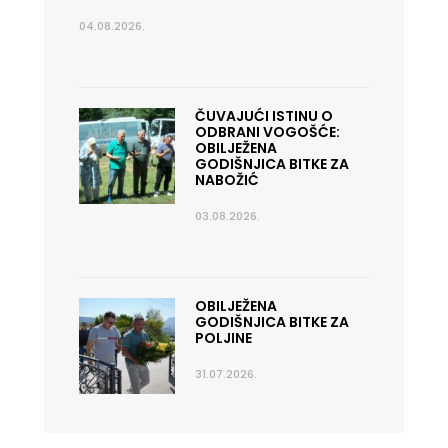
04.08.2026.
ČUVAJUĆI ISTINU O
ODBRANI VOGOŠĆE:
OBILJEŽENA
GODIŠNJICA BITKE ZA
NABOŽIĆ
03.08.2026.
OBILJEŽENA
GODIŠNJICA BITKE ZA
POLJINE
31.07.2026.