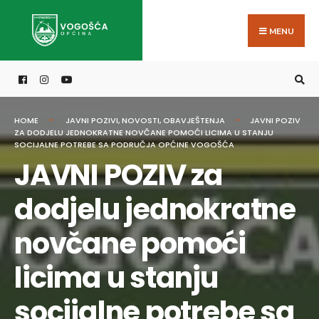
Search
Skip
for:
to
MENU
content
HOME
JAVNI POZIVI
,
NOVOSTI
,
OBAVJEŠTENJA
JAVNI POZIV
ZA DODJELU JEDNOKRATNE NOVČANE POMOĆI LICIMA U STANJU
SOCIJALNE POTREBE SA PODRUČJA OPĆINE VOGOŠĆA
JAVNI POZIV za
dodjelu jednokratne
novčane pomoći
licima u stanju
socijalne potrebe sa