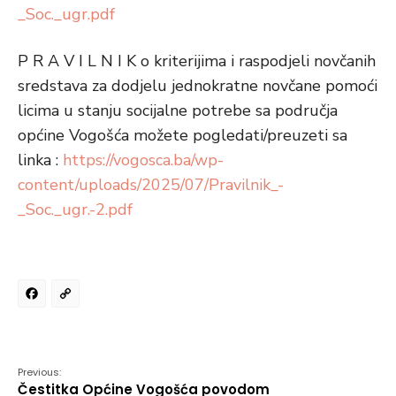
_Soc._ugr.pdf
P R A V I L N I K o kriterijima i raspodjeli novčanih
sredstava za dodjelu jednokratne novčane pomoći
licima u stanju socijalne potrebe sa područja
općine Vogošća možete pogledati/preuzeti sa
linka :
https://vogosca.ba/wp-
content/uploads/2025/07/Pravilnik_-
_Soc._ugr.-2.pdf
Facebook
Copy
Link
Previous:
Čestitka Općine Vogošća povodom