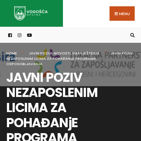
Search
Skip
for:
to
MENU
content
HOME
JAVNI POZIVI
,
NOVOSTI
,
OBAVJEŠTENJA
JAVNI POZIV
NEZAPOSLENIM LICIMA ZA POHAĐANJE PROGRAMA
OSPOSOBLJAVANJA
JAVNI POZIV
NEZAPOSLENIM
LICIMA ZA
POHAĐANjE
PROGRAMA