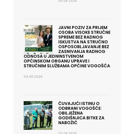
05.08.2026.
JAVNI POZIV ZA PRIJEM
OSOBA VISOKE STRUČNE
SPREME BEZ RADNOG
ISKUSTVA NA STRUČNO
OSPOSOBLJAVANJE BEZ
ZASNIVANJA RADNOG
ODNOSA U JEDNINSTVENOM
OPĆINSKOM ORGANU UPRAVE I
STRUČNIM SLUŽBAMA OPĆINE VOGOŠĆA
04.08.2026.
ČUVAJUĆI ISTINU O
ODBRANI VOGOŠĆE:
OBILJEŽENA
GODIŠNJICA BITKE ZA
NABOŽIĆ
03.08.2026.