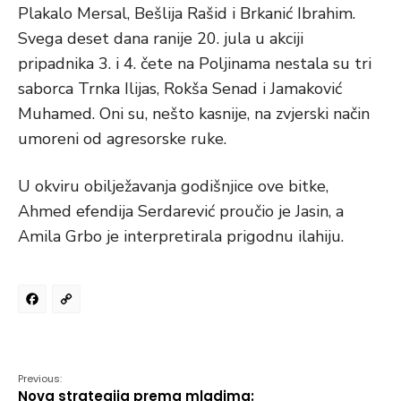
Plakalo Mersal, Bešlija Rašid i Brkanić Ibrahim.
Svega deset dana ranije 20. jula u akciji
pripadnika 3. i 4. čete na Poljinama nestala su tri
saborca Trnka Ilijas, Rokša Senad i Jamaković
Muhamed. Oni su, nešto kasnije, na zvjerski način
umoreni od agresorske ruke.
U okviru obilježavanja godišnjice ove bitke,
Ahmed efendija Serdarević proučio je Jasin, a
Amila Grbo je interpretirala prigodnu ilahiju.
Facebook
Copy
Link
Previous:
Nova strategija prema mladima: