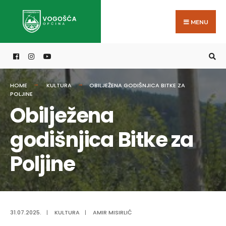
Search
Skip
for:
to
MENU
content
HOME
KULTURA
OBILJEŽENA GODIŠNJICA BITKE ZA
POLJINE
Obilježena
godišnjica Bitke za
Poljine
31.07.2025.
|
KULTURA
|
AMIR MISIRLIĆ