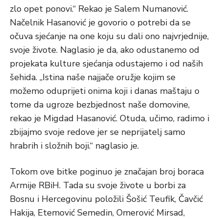
zlo opet ponovi.“ Rekao je Salem Numanović.
Načelnik Hasanović je govorio o potrebi da se
očuva sjećanje na one koju su dali ono najvrjednije,
svoje živote. Naglasio je da, ako odustanemo od
projekata kulture sjećanja odustajemo i od naših
šehida. „Istina naše najjače oružje kojim se
možemo oduprijeti onima koji i danas maštaju o
tome da ugroze bezbjednost naše domovine,
rekao je Migdad Hasanović. Otuda, učimo, radimo i
zbijajmo svoje redove jer se neprijatelj samo
hrabrih i složnih boji.“ naglasio je.
Tokom ove bitke poginuo je značajan broj boraca
Armije RBiH. Tada su svoje živote u borbi za
Bosnu i Hercegovinu položili Šošić Teufik, Čavčić
Hakija, Etemović Semedin, Omerović Mirsad,