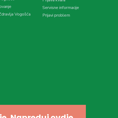
ovanje
Servisne informacije
dravlja Vogošća
Prijavi problem
dje. Napreduj ovdje.