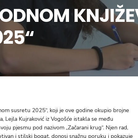
ODNOM KNJIŽ
025“
m susretu 2025“, koji je ove godine okupio brojne
na, Lejla Kujraković iz Vogošće istakla se među
 svoju pjesmu pod nazivom „Začarani krug“. Njen rad,
motivan i stilski bogat, donosi snažnu poruku i pokazuje