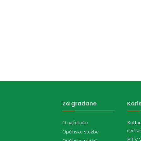
Za građane
Koris
O načelniku
Kultur
centar
Općinske službe
RTV 
Općinsko vijeće