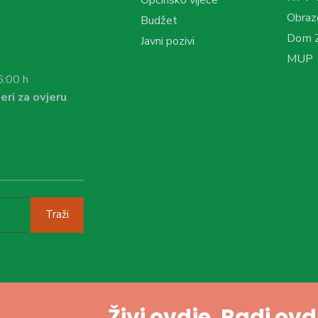
Obraz
Budžet
Dom Z
Javni pozivi
MUP
6:00 h
eri za ovjeru
Traži
Živi ovdje. Radi ov