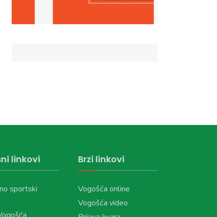
ni linkovi
Brzi linkovi
no sportski
Vogošća online
Vogošća video
Vogošća
Prijava kvara