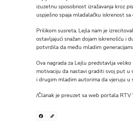
izuzetnu sposobnost izražavanja kroz pis
uspješno spaja mladalačku iskrenost 
Prilikom susreta, Lejla nam je izrecitova
ostavljajući snažan dojam iskrenošću i
potvrdila da među mladim generacijama p
Ova nagrada za Lejlu predstavlja veliko p
motivaciju da nastavi graditi svoj put u s
i drugim mladim autorima da vjeruju u se
/Članak je preuzet sa web portala RTV
Facebook
Copy
Link