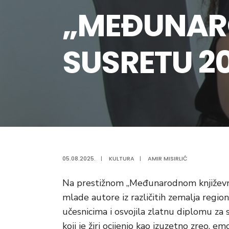
„MEĐUNAR
SUSRETU 2
05.08.2025.
|
KULTURA
|
AMIR MISIRLIĆ
Na prestižnom „Međunarodnom književno
mlade autore iz različitih zemalja regio
učesnicima i osvojila zlatnu diplomu za
koji je žiri ocijenio kao izuzetno zreo, e