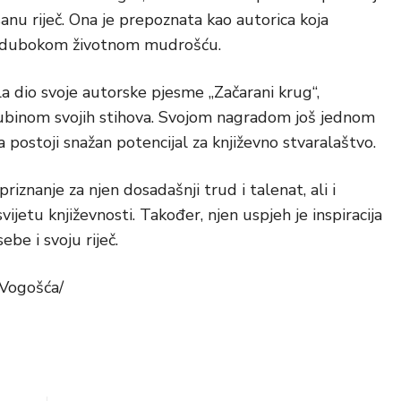
anu riječ. Ona je prepoznata kao autorica koja
sa dubokom životnom mudrošću.
la dio svoje autorske pjesme „Začarani krug“,
 dubinom svojih stihova. Svojom nagradom još jednom
ostoji snažan potencijal za književno stvaralaštvo.
riznanje za njen dosadašnji trud i talenat, ali i
vijetu književnosti. Također, njen uspjeh je inspiracija
be i svoju riječ.
 Vogošća/