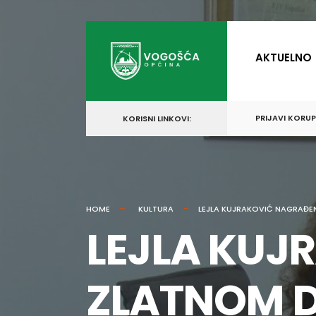
for:
Skip
to
AKTUELNO
content
PRIJAVI KORU
KORISNI LINKOVI:
HOME
KULTURA
LEJLA KUJRAKOVIĆ NAGRAĐ
LEJLA KUJ
ZLATNOM 