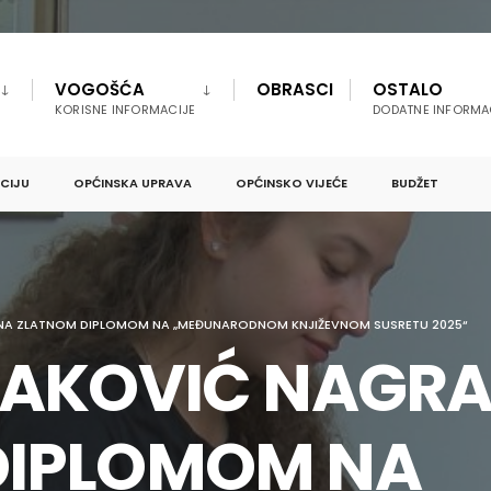
VOGOŠĆA
OBRASCI
OSTALO
KORISNE INFORMACIJE
DODATNE INFORMA
PCIJU
OPĆINSKA UPRAVA
OPĆINSKO VIJEĆE
BUDŽET
ENA ZLATNOM DIPLOMOM NA „MEĐUNARODNOM KNJIŽEVNOM SUSRETU 2025“
RAKOVIĆ NAGR
DIPLOMOM NA