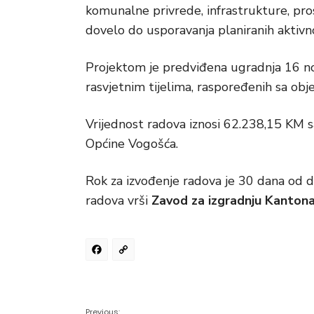
komunalne privrede, infrastrukture, pros
dovelo do usporavanja planiranih aktivno
Projektom je predviđena ugradnja 16 no
rasvjetnim tijelima, raspoređenih sa obje
Vrijednost radova iznosi 62.238,15 KM 
Općine Vogošća.
Rok za izvođenje radova je 30 dana od 
radova vrši
Zavod za izgradnju Kanton
Facebook
Copy
Link
Previous: