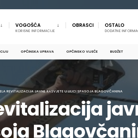
VOGOŠĆA
OBRASCI
OSTALO
KORISNE INFORMACIJE
DODATNE INFORMA
PCIJU
OPĆINSKA UPRAVA
OPĆINSKO VIJEĆE
BUDŽET
LA REVITALIZACIJA JAVNE RASVJETE U ULICI SPASOJA BLAGOVČANINA
vitalizacija jav
asoja Blagovčan