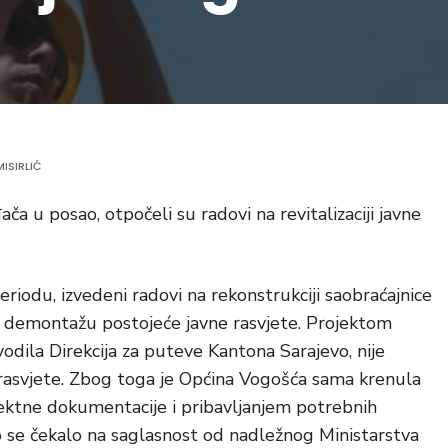
ISIRLIĆ
 u posao, otpočeli su radovi na revitalizaciji javne
iodu, izvedeni radovi na rekonstrukciji saobraćajnice
ti demontažu postojeće javne rasvjete. Projektom
vodila Direkcija za puteve Kantona Sarajevo, nije
ne rasvjete. Zbog toga je Općina Vogošća sama krenula
jektne dokumentacije i pribavljanjem potrebnih
o se čekalo na saglasnost od nadležnog Ministarstva