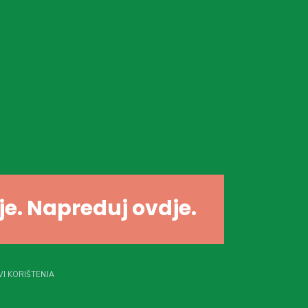
dje. Napreduj ovdje.
I KORIŠTENJA