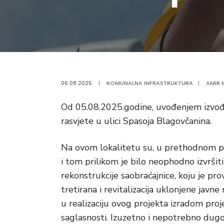
06.08.2025.
|
KOMUNALNA INFRASTRUKTURA
|
AMIR M
Od 05.08.2025.godine, uvođenjem izvođača
rasvjete u ulici Spasoja Blagovčanina.
Na ovom lokalitetu su, u prethodnom per
i tom prilikom je bilo neophodno izvrši
rekonstrukcije saobraćajnice, koju je pro
tretirana i revitalizacija uklonjene jav
u realizaciju ovog projekta izradom pro
saglasnosti. Izuzetno i nepotrebno dug