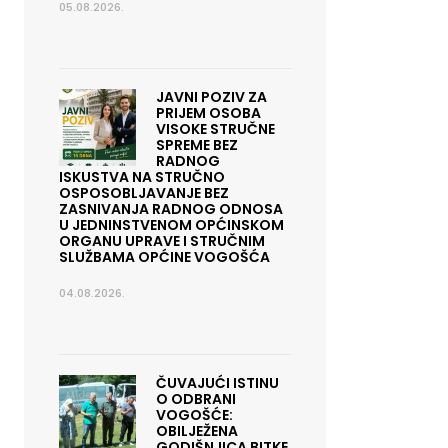
05.08.2026.
JAVNI POZIV ZA
PRIJEM OSOBA
VISOKE STRUČNE
SPREME BEZ
RADNOG
ISKUSTVA NA STRUČNO
OSPOSOBLJAVANJE BEZ
ZASNIVANJA RADNOG ODNOSA
U JEDNINSTVENOM OPĆINSKOM
ORGANU UPRAVE I STRUČNIM
SLUŽBAMA OPĆINE VOGOŠĆA
04.08.2026.
ČUVAJUĆI ISTINU
O ODBRANI
VOGOŠĆE:
OBILJEŽENA
GODIŠNJICA BITKE