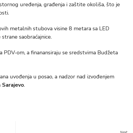
tornog uređenja, građenja i zaštite okoliša, što je
sti.
vih metalnih stubova visine 8 metara sa LED
 strane saobraćajnice.
sa PDV-om, a finanansiraju se sredstvima Budžeta
dana uvođenja u posao, a nadzor nad izvođenjem
a Sarajevo
.
Next: