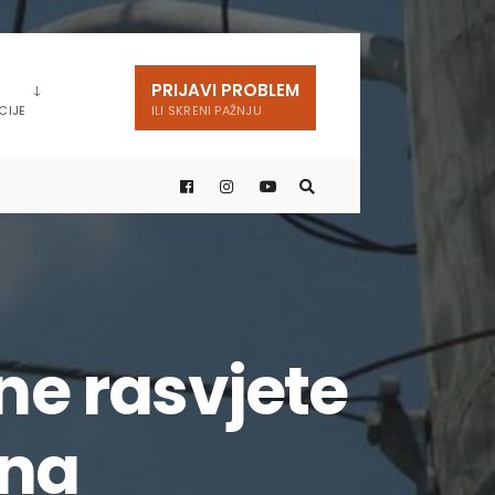
PRIJAVI PROBLEM
CIJE
ILI SKRENI PAŽNJU
ne rasvjete
ina