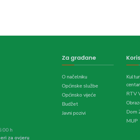
Za građane
Koris
O načelniku
Kultur
centar
Općinske službe
RTV 
Općinsko vijeće
Obraz
Budžet
Dom Z
Javni pozivi
MUP
6:00 h
eri za ovjeru