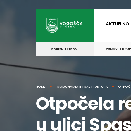
for:
Skip
to
AKTUELNO
content
PRIJAVI KORU
KORISNI LINKOVI:
HOME
KOMUNALNA INFRASTRUKTURA
OTPOČE
Otpočela re
u ulici Sp