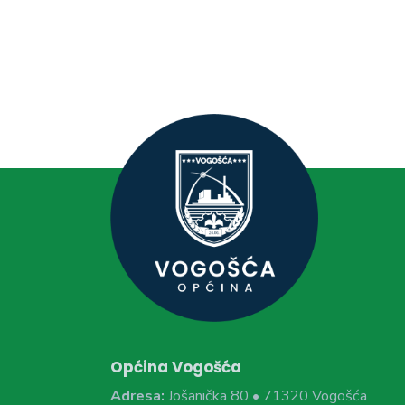
Općina Vogošća
Adresa:
Jošanička 80 • 71320 Vogošća