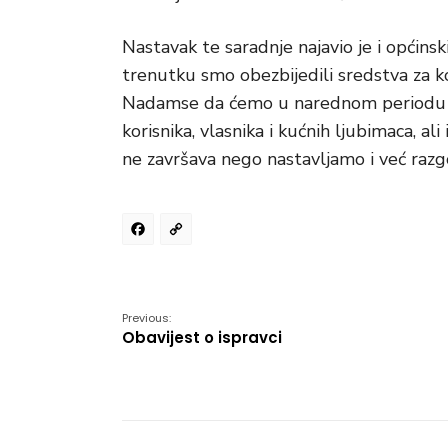
Nastavak te saradnje najavio je i općins
trenutku smo obezbijedili sredstva za ko
Nadamse da ćemo u narednom periodu ov
korisnika, vlasnika i kućnih ljubimaca, al
ne završava nego nastavljamo i već razg
Facebook
Copy
Link
Previous:
Obavijest o ispravci