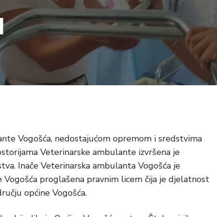
u
ante Vogošća, nedostajućom opremom i sredstvima
ostorijama Veterinarske ambulante izvršena je
tva. Inače Veterinarska ambulanta Vogošća je
 Vogošća proglašena pravnim licem čija je djelatnost
odručju općine Vogošća.