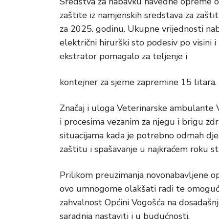
Sredstva za nabavku navedne opreme ob
zaštite iz namjenskih sredstava za zašti
za 2025. godinu. Ukupne vrijednosti na
električni hirurški sto podesiv po visini
ekstrator pomagalo za teljenje i
kontejner za sjeme zapremine 15 litara.
Značaj i uloga Veterinarske ambulante
i procesima vezanim za njegu i brigu zdr
situacijama kada je potrebno odmah djelo
zaštitu i spašavanje u najkraćem roku s
Prilikom preuzimanja novonabavljene op
ovo umnogome olakšati radi te omogućiti 
zahvalnost Općini Vogošća na dosadašnjoj 
saradnja nastaviti i u budućnosti.