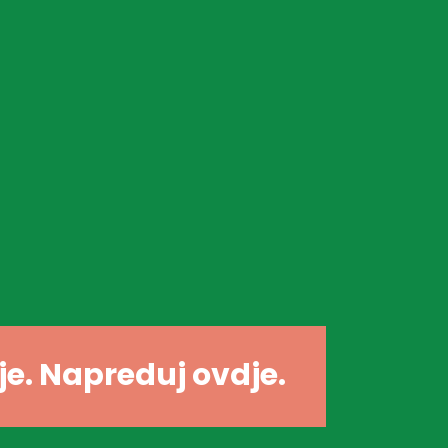
dje. Napreduj ovdje.