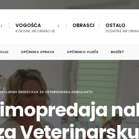
VOGOŠĆA
OBRASCI
OSTALO
KORISNE INFORMACIJE
DODATNE INFORMA
PCIJU
OPĆINSKA UPRAVA
OPĆINSKO VIJEĆE
BUDŽET
BAVLJENIH SREDSTAVA ZA VETERINARSKU AMBULANTU
rimopredaja na
za Veterinarsk