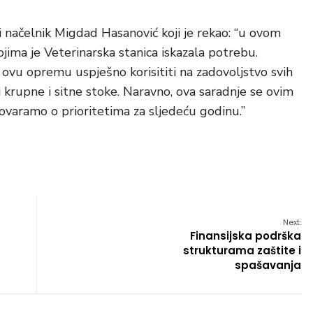
ki načelnik Migdad Hasanović koji je rekao: “u ovom
jima je Veterinarska stanica iskazala potrebu.
u opremu uspješno korisititi na zadovoljstvo svih
i i krupne i sitne stoke. Naravno, ova saradnje se ovim
ovaramo o prioritetima za sljedeću godinu.”
Next:
Finansijska podrška
strukturama zaštite i
spašavanja