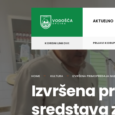
for:
Skip
to
AKTUELNO
content
PRIJAVI KORU
KORISNI LINKOVI:
HOME
KULTURA
IZVRŠENA PRIMOPREDAJA NA
Izvršena p
sredstava 