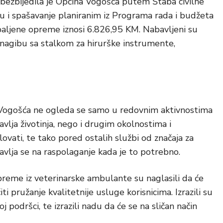
ezbijedila je Općina Vogošća putem Štaba civilne
tu i spašavanje planiranim iz Programa rada i budžeta
baljene opreme iznosi 6.826,95 KM. Nabavljeni su
 i nagibu sa stalkom za hirurške instrumente,
 Vogošća ne ogleda se samo u redovnim aktivnostima
avlja životinja, nego i drugim okolnostima i
vati, te tako pored ostalih službi od značaja za
tavlja se na raspolaganje kada je to potrebno.
reme iz veterinarske ambulante su naglasili da će
pružanje kvalitetnije usluge korisnicima. Izrazili su
podršci, te izrazili nadu da će se na sličan način