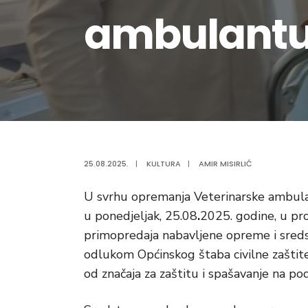
ambulant
25.08.2025.
|
KULTURA
|
AMIR MISIRLIĆ
U svrhu opremanja Veterinarske ambul
u ponedjeljak, 25.08
.
2025. godine, u pr
primopredaja nabavljene opreme i sreds
odlukom Općinskog štaba civilne zaštite
od značaja za zaštitu i spašavanje na p