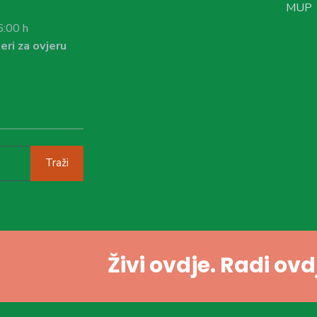
MUP
6:00 h
eri za ovjeru
Traži
Živi ovdje. Radi ov