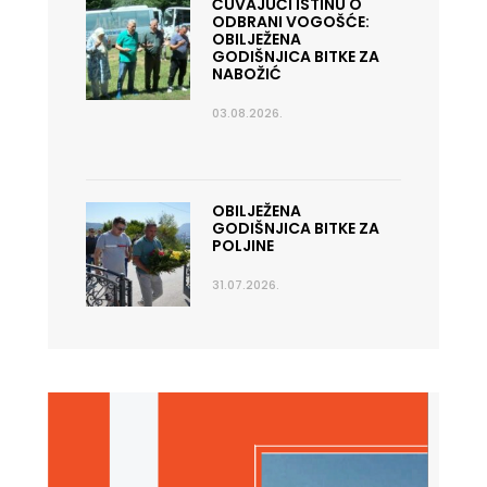
ČUVAJUĆI ISTINU O
ODBRANI VOGOŠĆE:
OBILJEŽENA
GODIŠNJICA BITKE ZA
NABOŽIĆ
03.08.2026.
OBILJEŽENA
GODIŠNJICA BITKE ZA
POLJINE
31.07.2026.