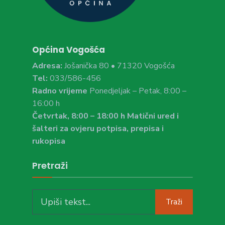
Općina Vogošća
Adresa:
Jošanička 80 • 71320 Vogošća
Tel:
033/586-456
Radno vrijeme
Ponedjeljak – Petak, 8:00 –
16:00 h
Četvrtak, 8:00 – 18:00 h Matični ured i
šalteri za ovjeru potpisa, prepisa i
rukopisa
Pretraži
Search
Traži
for: