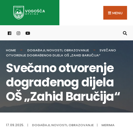
Search
Skip
for:
to
MENU
content
HOME
DOGAĐAJI
,
NOVOSTI
,
OBRAZOVANJE
SVEČANO
OTVORENJE DOGRAĐENOG DIJELA OŠ „ZAHID BARUČIJA“
Svečano otvorenje
dograđenog dijela
OŠ „Zahid Baručija“
17.09.2025.
|
DOGAĐAJI
,
NOVOSTI
,
OBRAZOVANJE
|
MERIMA