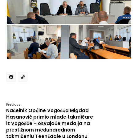
Facebook
Copy
Link
Previous:
Načelnik Općine Vogošća Migdad
Hasanović primio mlade takmičare
iz Vogošće – osvajače medalja na
prestižnom međunarodnom
takmičenju TeenEagle u Londonu