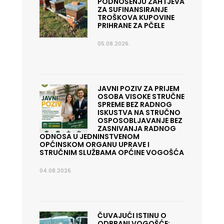
PODNOŠENJU ZAHTJEVA
ZA SUFINANSIRANJE
TROŠKOVA KUPOVINE
PRIHRANE ZA PČELE
05.08.2026.
JAVNI POZIV ZA PRIJEM
OSOBA VISOKE STRUČNE
SPREME BEZ RADNOG
ISKUSTVA NA STRUČNO
OSPOSOBLJAVANJE BEZ
ZASNIVANJA RADNOG
ODNOSA U JEDNINSTVENOM
OPĆINSKOM ORGANU UPRAVE I
STRUČNIM SLUŽBAMA OPĆINE VOGOŠĆA
04.08.2026.
ČUVAJUĆI ISTINU O
ODBRANI VOGOŠĆE: