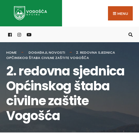
Search
Skip
for:
to
MENU
content
HOME
DOGAĐAJI
,
NOVOSTI
2. REDOVNA SJEDNICA
OPĆINSKOG ŠTABA CIVILNE ZAŠTITE VOGOŠĆA
2. redovna sjednica
Općinskog štaba
civilne zaštite
Vogošća