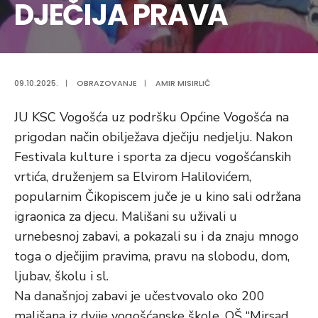
DJEČIJA PRAVA
09.10.2025.
|
OBRAZOVANJE
|
AMIR MISIRLIĆ
JU KSC Vogošća uz podršku Općine Vogošća na
prigodan način obilježava dječiju nedjelju. Nakon
Festivala kulture i sporta za djecu vogošćanskih
vrtića, druženjem sa Elvirom Halilovićem,
popularnim Čikopiscem juče je u kino sali održana
igraonica za djecu. Mališani su uživali u
urnebesnoj zabavi, a pokazali su i da znaju mnogo
toga o dječijim pravima, pravu na slobodu, dom,
ljubav, školu i sl.
Na današnjoj zabavi je učestvovalo oko 200
mališana iz dvije vogošćanske škole, OŠ “Mirsad