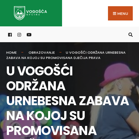
Search
Skip
for:
to
MENU
content
HOME
OBRAZOVANJE
U VOGOŠĆI ODRŽANA URNEBESNA
ZABAVA NA KOJOJ SU PROMOVISANA DJEČIJA PRAVA
U VOGOŠĆI
ODRŽANA
URNEBESNA ZABAVA
NA KOJOJ SU
PROMOVISANA