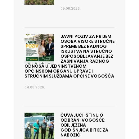
05.08.2026.
JAVNI POZIV ZA PRIJEM
OSOBA VISOKE STRUČNE
SPREME BEZ RADNOG
ISKUSTVA NA STRUČNO
OSPOSOBLJAVANJE BEZ
ZASNIVANJA RADNOG
ODNOSA U JEDNINSTVENOM
OPĆINSKOM ORGANU UPRAVE I
STRUČNIM SLUŽBAMA OPĆINE VOGOŠĆA
04.08.2026.
ČUVAJUĆI ISTINU O
ODBRANI VOGOŠĆE:
OBILJEŽENA
GODIŠNJICA BITKE ZA
NABOŽIĆ