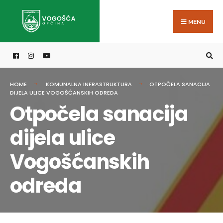
Search
Skip
for:
to
MENU
content
HOME
KOMUNALNA INFRASTRUKTURA
OTPOČELA SANACIJA
DIJELA ULICE VOGOŠĆANSKIH ODREDA
Otpočela sanacija
dijela ulice
Vogošćanskih
odreda