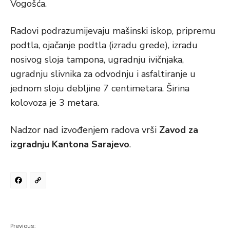
Vogošća.
Radovi podrazumijevaju mašinski iskop, pripremu
podtla, ojačanje podtla (izradu grede), izradu
nosivog sloja tampona, ugradnju ivičnjaka,
ugradnju slivnika za odvodnju i asfaltiranje u
jednom sloju debljine 7 centimetara. Širina
kolovoza je 3 metara.
Nadzor nad izvođenjem radova vrši
Zavod za
izgradnju Kantona Sarajevo
.
Facebook
Copy
Link
Previous: