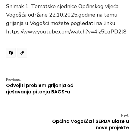
Snimak 1. Tematske sjednice Općinskog vijeća
Vogošća održane 22.10.2025.godine na temu
grijanja u Vogošći možete pogledati na linku
https://www.youtube.com/watch?v=4jz5LqPD2l8
Facebook
Copy
Link
Previous:
Odvojiti problem grijanja od
rješavanja pitanja BAGS-a
Next:
Općina Vogošća i SERDA ulaze u
nove projekte