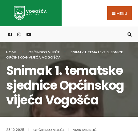
Search
Skip
for:
to
MENU
content
HOME
OPĆINSKO VIJEĆE
SNIMAK 1. TEMATSKE SJEDNICE
OPĆINSKOG VIJEĆA VOGOŠĆA
Snimak 1. tematske
sjednice Općinskog
vijeća Vogošća
23.10.2025.
|
OPĆINSKO VIJEĆE
|
AMIR MISIRLIĆ