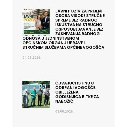
JAVNI POZIV ZA PRIJEM
OSOBA VISOKE STRUČNE
SPREME BEZ RADNOG
ISKUSTVA NA STRUČNO
OSPOSOBLJAVANJE BEZ
ZASNIVANJA RADNOG
ODNOSA U JEDNINSTVENOM
OPĆINSKOM ORGANU UPRAVE I
STRUČNIM SLUŽBAMA OPĆINE VOGOŠĆA
04.08.2026.
ČUVAJUĆI ISTINU O
ODBRANI VOGOŠĆE:
OBILJEŽENA
GODIŠNJICA BITKE ZA
NABOŽIĆ
03.08.2026.