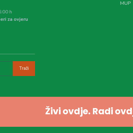
MUP
6:00 h
eri za ovjeru
Traži
Živi ovdje. Radi ov