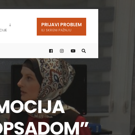
PRIJAVI PROBLEM
CIJE
ILI SKRENI PAŽNJU
MOCIJA
OPSADOM”