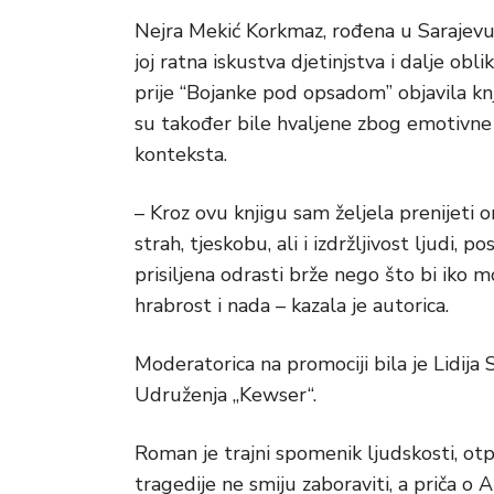
Nejra Mekić Korkmaz, rođena u Sarajevu, p
joj ratna iskustva djetinjstva i dalje obl
prije “Bojanke pod opsadom” objavila knji
su također bile hvaljene zbog emotivne d
konteksta.
– Kroz ovu knjigu sam željela prenijeti 
strah, tjeskobu, ali i izdržljivost ljudi
prisiljena odrasti brže nego što bi iko m
hrabrost i nada – kazala je autorica.
Moderatorica na promociji bila je Lidija
Udruženja „Kewser“.
Roman je trajni spomenik ljudskosti, otpo
tragedije ne smiju zaboraviti, a priča o