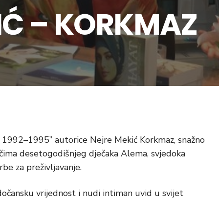
IĆ – KORKMAZ
 1992–1995” autorice Nejre Mekić Korkmaz, snažno
očima desetogodišnjeg dječaka Alema, svjedoka
rbe za preživljavanje.
očansku vrijednost i nudi intiman uvid u svijet