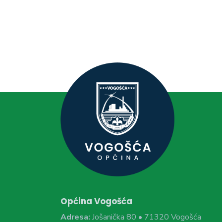
Općina Vogošća
Adresa:
Jošanička 80 • 71320 Vogošća