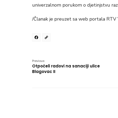
univerzalnom porukom o djetinjstvu razor
/Članak je preuzet sa web portala RTV
Facebook
Copy
Link
Previous:
Otpočeli radovi na sanaciji ulice
Blagovac II