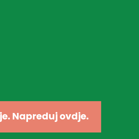
dje. Napreduj ovdje.