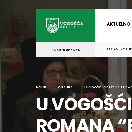
for:
Skip
to
AKTUELNO
content
PRIJAVI KORU
KORISNI LINKOVI:
HOME
KULTURA
U VOGOŠĆI ODRŽANA PROMO
U VOGOŠĆ
ROMANA “