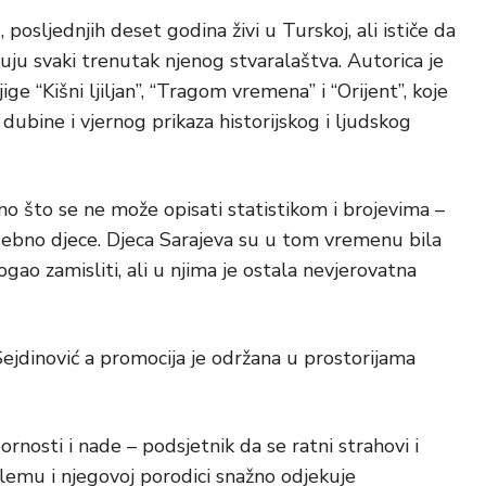
osljednjih deset godina živi u Turskoj, ali ističe da
ikuju svaki trenutak njenog stvaralaštva. Autorica je
ge “Kišni ljiljan”, “Tragom vremena” i “Orijent”, koje
ubine i vjernog prikaza historijskog i ljudskog
ono što se ne može opisati statistikom i brojevima –
, posebno djece. Djeca Sarajeva su u tom vremenu bila
ogao zamisliti, ali u njima je ostala nevjerovatna
 Sejdinović a promocija je održana u prostorijama
rnosti i nade – podsjetnik da se ratni strahovi i
 Alemu i njegovoj porodici snažno odjekuje