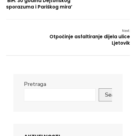
‘BiH: 30 godina Dejtonskog
sporazuma i Pariškog mira’
Next:
Otpočinje asfaltiranje dijela ulice
Ljetovik
Pretraga
Search