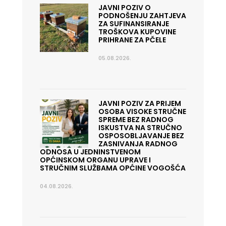
JAVNI POZIV O
PODNOŠENJU ZAHTJEVA
ZA SUFINANSIRANJE
TROŠKOVA KUPOVINE
PRIHRANE ZA PČELE
05.08.2026.
JAVNI POZIV ZA PRIJEM
OSOBA VISOKE STRUČNE
SPREME BEZ RADNOG
ISKUSTVA NA STRUČNO
OSPOSOBLJAVANJE BEZ
ZASNIVANJA RADNOG
ODNOSA U JEDNINSTVENOM
OPĆINSKOM ORGANU UPRAVE I
STRUČNIM SLUŽBAMA OPĆINE VOGOŠĆA
04.08.2026.