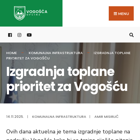
Search
Skip
for:
to
MENU
content
HOME
KOMUNALNA INFRASTRUKTURA
IZGRADNJA TOPLANE
PRIORITET ZA VOGOŠĆU
Izgradnja toplane
prioritet za Vogošću
14.11.2025.
|
KOMUNALNA INFRASTRUKTURA
|
AMIR MISIRLIĆ
Ovih dana aktuelna je tema izgradnje toplane na