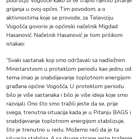
području Vogošće kako bi se trajno riješilo pitanje
grijanja u ovoj općini. Tim povodom, a o
aktivnostima koje se provode, za Televiziju
Vogošća govorio je općinski načelnik Migdad
Hasanović. Načelnik Hasanović je tom prilikom
istakao:
“Svaki sastanak koji smo održavali sa nadležnim
Ministarstvom u proteklom periodu kao jednu od
tema imao je snabdijevanje toplotnom energijom
građana općine Vogošća. U proteklom periodu
bilo je više sastanaka i bilo je više ideja koje smo
razvijali. Ono što smo tražili jeste da se, prije
svega, trenutna situacija kada je u Pitanju BAGS i
snabdijevanje toplotnom energijom stabilizuje,
što je trenutno u redu. Možemo reći da je ta
situacija stabilna. A sa druge strane jeste traženje